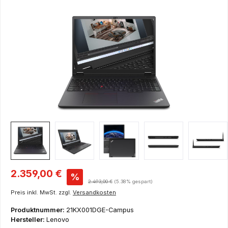
Bildergalerie überspringen
Verkaufspreis:
2.359,00 €
%
Regulärer Preis:
2.493,00 €
(5.38% gespart)
Preis inkl. MwSt. zzgl.
Versandkosten
Produktnummer:
21KX001DGE-Campus
Hersteller:
Lenovo