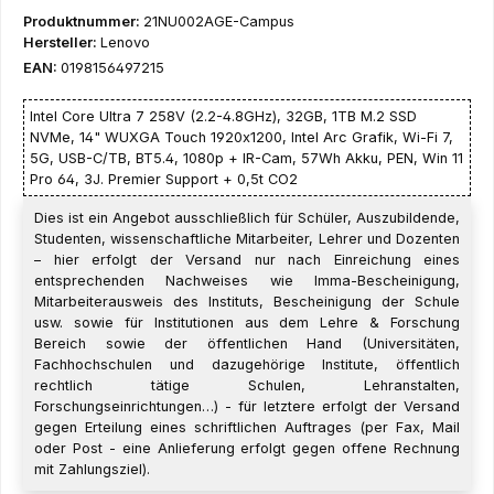
Produktnummer:
21NU002AGE-Campus
Hersteller:
Lenovo
EAN:
0198156497215
Intel Core Ultra 7 258V (2.2-4.8GHz), 32GB, 1TB M.2 SSD
NVMe, 14" WUXGA Touch 1920x1200, Intel Arc Grafik, Wi-Fi 7,
5G, USB-C/TB, BT5.4, 1080p + IR-Cam, 57Wh Akku, PEN, Win 11
Pro 64, 3J. Premier Support + 0,5t CO2
Dies ist ein Angebot ausschließlich für Schüler, Auszubildende,
Studenten, wissenschaftliche Mitarbeiter, Lehrer und Dozenten
– hier erfolgt der Versand nur nach Einreichung eines
entsprechenden Nachweises wie Imma-Bescheinigung,
Mitarbeiterausweis des Instituts, Bescheinigung der Schule
usw. sowie für Institutionen aus dem Lehre & Forschung
Bereich sowie der öffentlichen Hand (Universitäten,
Fachhochschulen und dazugehörige Institute, öffentlich
rechtlich tätige Schulen, Lehranstalten,
Forschungseinrichtungen…) - für letztere erfolgt der Versand
gegen Erteilung eines schriftlichen Auftrages (per Fax, Mail
oder Post - eine Anlieferung erfolgt gegen offene Rechnung
mit Zahlungsziel).