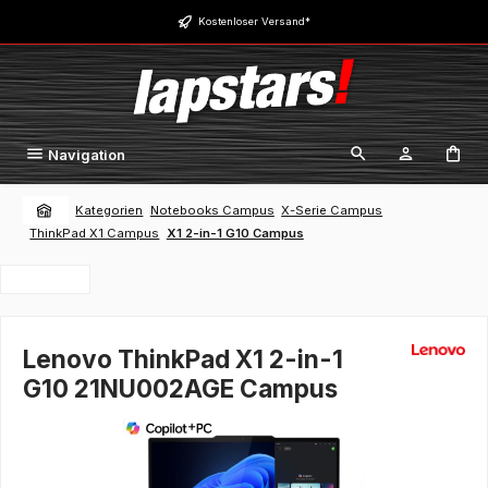
Zum Hauptinhalt springen
Kostenloser Versand*
Navigation
Kategorien
Notebooks Campus
X-Serie Campus
ThinkPad X1 Campus
X1 2-in-1 G10 Campus
Lenovo ThinkPad X1 2-in-1
G10 21NU002AGE Campus
Bildergalerie überspringen