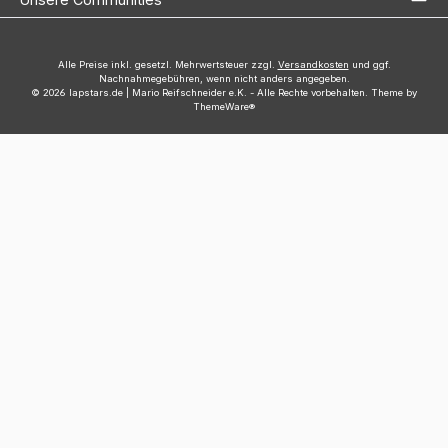
Alle Preise inkl. gesetzl. Mehrwertsteuer zzgl.
Versandkosten
und ggf.
Nachnahmegebühren, wenn nicht anders angegeben.
© 2026 lapstars.de | Mario Reifschneider e.K. - Alle Rechte vorbehalten. Theme by
ThemeWare®