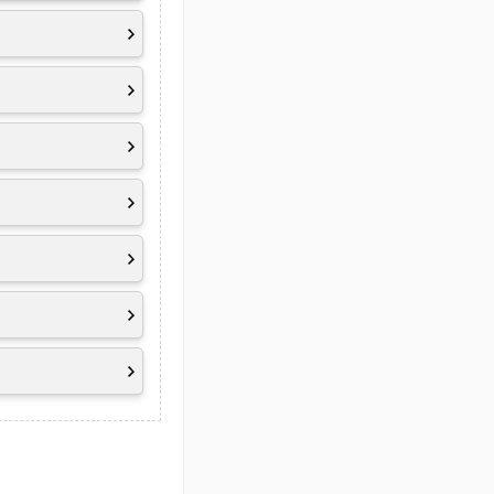
iant
inuten)
 wie z. B. der
tur und der