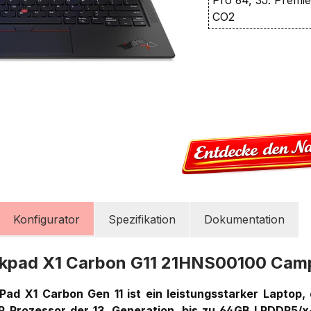
CO2
Konfigurator
Spezifikation
Dokumentation
nkpad X1 Carbon G11 21HNS00100 Cam
ad X1 Carbon Gen 11 ist ein leistungsstarker Laptop, 
0P Prozessor der 13. Generation, bis zu 64GB LPDDR5/