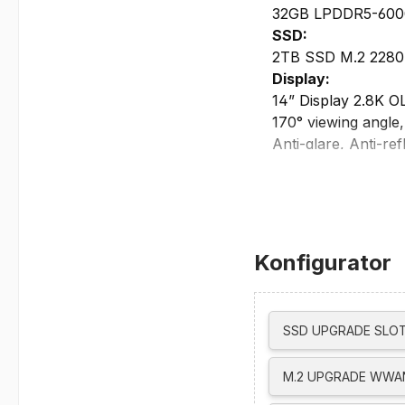
32GB LPDDR5-6000 
SSD:
2TB SSD M.2 2280 
Display:
14” Display 2.8K O
170° viewing angle
Anti-glare, Anti-re
Grafikkarte:
Intel Iris Xe
max. externe Aufl
unterstützt bis zu 
Laufwerke:
Konfigurator
kein optisches Lau
Netzwerk/Kommun
integrierte FHD 108
SSD UPGRADE SLOT
Intel Wi-Fi 6E AX2
Bluetooth 5.2 (Limi
M.2 UPGRADE WWAN
Near Field Commun
Ethernet support v