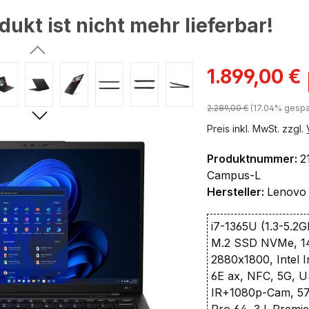
dukt ist nicht mehr lieferbar!
ingen
Verkaufspreis:
1.899,00 €
Regulärer Preis:
2.289,00 €
(17.04% gespa
Preis inkl. MwSt. zzgl.
Produktnummer:
2
Campus-L
Hersteller:
Lenovo
i7-1365U (1.3-5.2
M.2 SSD NVMe, 1
2880x1800, Intel Ir
6E ax, NFC, 5G, U
IR+1080p-Cam, 57
Pro 64, 3J. Premie