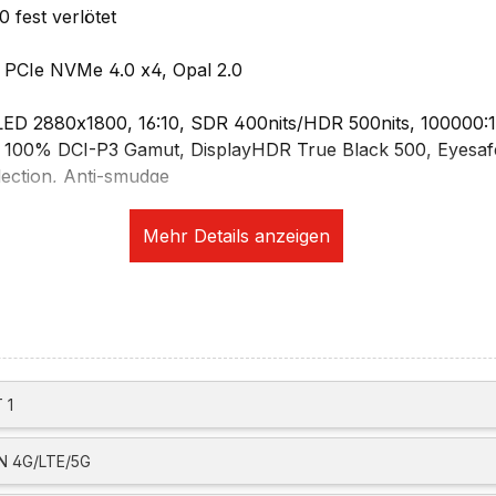
fest verlötet
PCIe NVMe 4.0 x4, Opal 2.0
LED 2880x1800, 16:10, SDR 400nits/HDR 500nits, 100000:1 
, 100% DCI-P3 Gamut, DisplayHDR True Black 500, Eyesafe 
flection, Anti-smudge
ösung: via HDMI (up to 4K@60Hz), via Thunderbolt (5K@6
vier unabhängige Displays (drei extern)
fwerk (optional per USB)
ikation:
0p + IR hybrid Camera, privacy shutter, fixed focus
 1
11, 802.11ax 2x2 Wi-Fi WLAN
tiert durch OS auf BT5.1)
 4G/LTE/5G
ication (NFC)
ia optional Lenovo USB-C to Ethernet Adapter