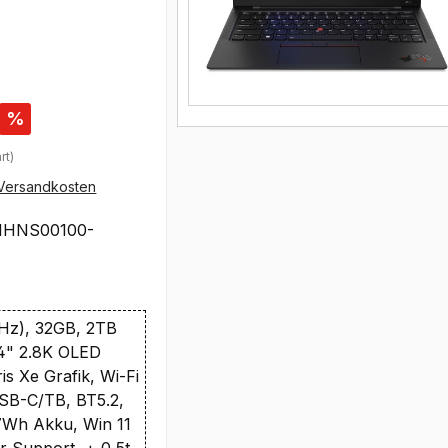
%
rt)
Versandkosten
1HNS00100-
GHz), 32GB, 2TB
4" 2.8K OLED
is Xe Grafik, Wi-Fi
SB-C/TB, BT5.2,
Wh Akku, Win 11
r Support, + 0,5t