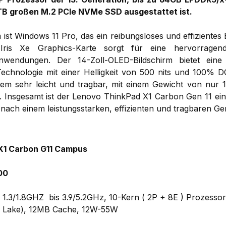
2TB großen M.2 PCIe NVMe SSD ausgestattet ist.
 ist Windows 11 Pro, das ein reibungsloses und effizientes
l Iris Xe Graphics-Karte sorgt für eine hervorragen
 Anwendungen. Der 14-Zoll-OLED-Bildschirm bietet ein
chnologie mit einer Helligkeit von 500 nits und 100% 
em sehr leicht und tragbar, mit einem Gewicht von nur 1
. Insgesamt ist der Lenovo ThinkPad X1 Carbon Gen 11 ei
e nach einem leistungsstarken, effizienten und tragbaren Ge
X1 Carbon G11 Campus
00
U 1.3/1.8GHZ bis 3.9/5.2GHz, 10-Kern ( 2P + 8E ) Prozessor
r Lake), 12MB Cache, 12W-55W