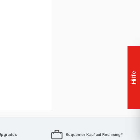
 Support
eplacement
+ 3
Hilfe
Upgrades
Bequemer Kauf auf Rechnung*