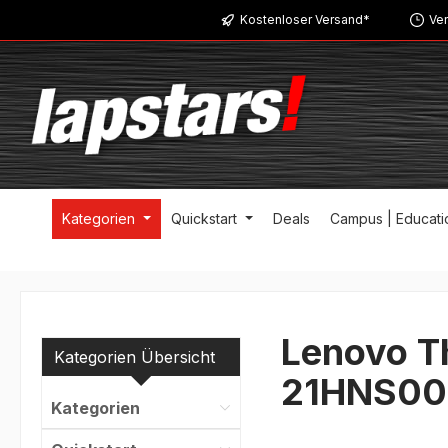
Kostenloser Versand*
Ver
m Hauptinhalt springen
Zur Suche springen
Zur Hauptnavigation springen
Kategorien
Quickstart
Deals
Campus | Educati
Lenovo T
Kategorien Übersicht
21HNS00
Kategorien