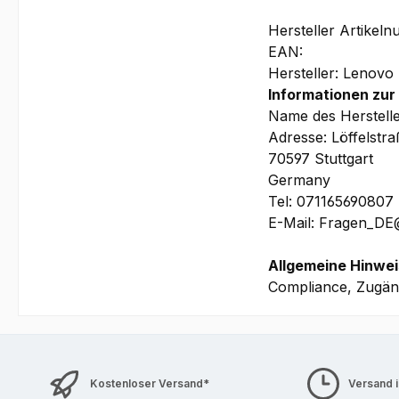
Garantie:
Hersteller Artike
3 Jahre Depot/Brin
EAN:
(beinhaltet u.a. pr
Hersteller: Lenovo
Jahre Keep Your D
Informationen zur
Name des Herstell
Bilder und technis
Adresse: Löffelstr
70597 Stuttgart
Germany
Tel: 071165690807
E-Mail: Fragen_D
Allgemeine Hinwei
Compliance, Zugäng
Kostenloser Versand*
Versand 