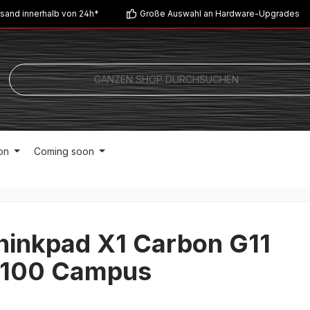
sand innerhalb von 24h*
Große Auswahl an Hardware-Upgrades
on
Coming soon
hinkpad X1 Carbon G11
100 Campus