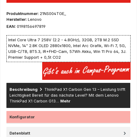
Produktnummer:
21NS004TGE_
Hersteller:
Lenovo
EAN:
0198156497819
Intel Core Ultra 7 258V (2.2 - 4.8GHz), 32GB, 2TB M.2 SSD
NVMe, 14" 2.8K OLED 2880x1800, Intel Arc Grafik, Wi-Fi 7, 5G,
USB-C/TB, BT5.3, IR+FHD-Cam, 57Wh Akku, Win 11 Pro 64, 3J.
Premier Support + 0,5t CO2
Beschreibung
ThinkPad X1 Carbon Gen 13 – Leistung trifft
Leichtigkeit Bereit für das nächste Level? Mit dem Lenovo
ThinkPad X1 Carbon G13…
Mehr
Konfigurator
Datenblatt