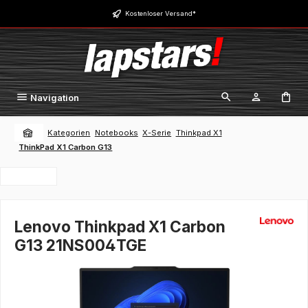
Zum Hauptinhalt springen
Kostenloser Versand*
Navigation
Kategorien
Notebooks
X-Serie
Thinkpad X1
ThinkPad X1 Carbon G13
Lenovo Thinkpad X1 Carbon
G13 21NS004TGE
Bildergalerie überspringen