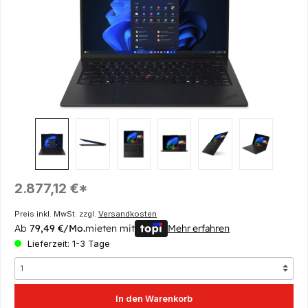
Regulärer Preis:
2.877,12 €*
Preis inkl. MwSt. zzgl.
Versandkosten
Ab
79,49 €/Mo.
mieten mit
Mehr erfahren
Lieferzeit: 1-3 Tage
In den Warenkorb