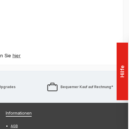
en Sie
hier
Hilfe
Upgrades
Bequemer Kauf auf Rechnung*
Informationen
AGB