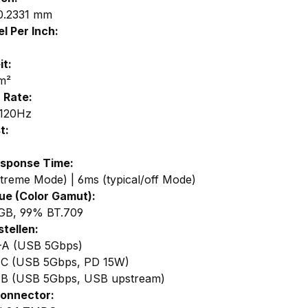
0.2331 mm
l Per Inch:
it:
m²
 Rate:
 120Hz
t:
esponse Time:
treme Mode) | 6ms (typical/off Mode)
ue (Color Gamut):
GB, 99% BT.709
stellen:
-A (USB 5Gbps)
-C (USB 5Gbps, PD 15W)
-B (USB 5Gbps, USB upstream)
onnector: