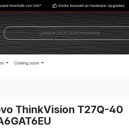
sand innerhalb von 24h*
Große Auswahl an Hardware-Upgrades
on
Coming soon
vo ThinkVision T27Q-40
A6GAT6EU