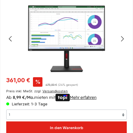
Bildergalerie überspringen
Verkaufspreis:
361,00 €
%
Regulärer Preis:
475,00 €
(24% gespart)
Preis inkl. MwSt. zzgl.
Versandkosten
Ab
8,99 €/Mo.
mieten mit
Mehr erfahren
Lieferzeit: 1-3 Tage
In den Warenkorb