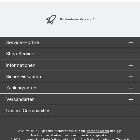
Kostenloser Versand*
Service-Hotline
Shop Service
Informationen
Sicher Einkaufen
Zahlungsarten
Versandarten
Unsere Communities
Alle Preise inkl. gesetzl. Mehrwertsteuer zzgl.
Versandkosten
und ggf.
Nachnahmegebühren, wenn nicht anders angegeben.
© 2026 lapstars.de | Mario Reifschneider e.K. - Alle Rechte vorbehalten. Theme by