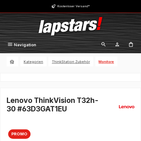
Zum Hauptinhalt springen
Kostenloser Versand*
Navigation
Kategorien
ThinkStation Zubehör
Monitore
Lenovo ThinkVision T32h-
30 #63D3GAT1EU
PROMO