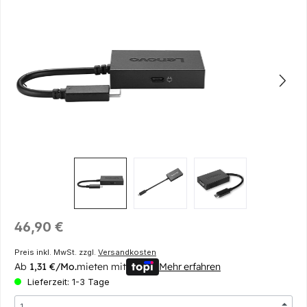
Bildergalerie überspringen
Regulärer Preis:
46,90 €
Preis inkl. MwSt. zzgl.
Versandkosten
Ab
1,31 €/Mo.
mieten mit
Mehr erfahren
Lieferzeit: 1-3 Tage