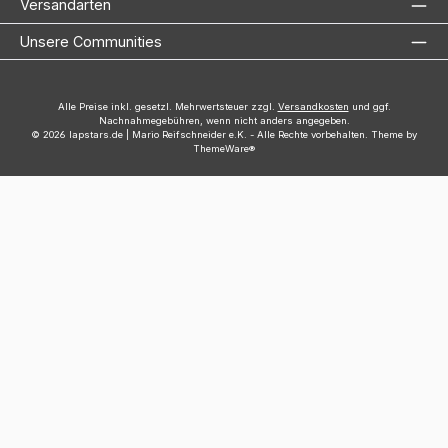
Versandarten
Unsere Communities
Alle Preise inkl. gesetzl. Mehrwertsteuer zzgl.
Versandkosten
und ggf.
Nachnahmegebühren, wenn nicht anders angegeben.
© 2026 lapstars.de | Mario Reifschneider e.K. - Alle Rechte vorbehalten. Theme by
ThemeWare®