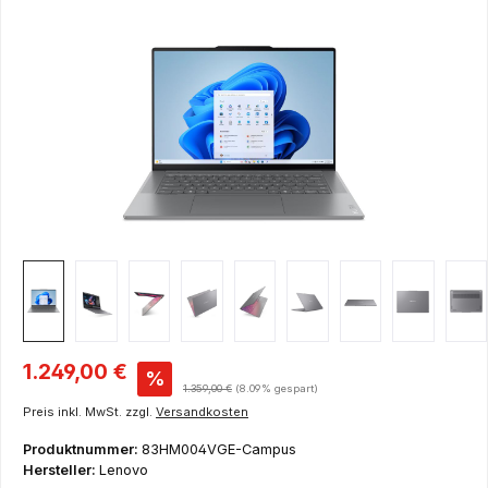
Bildergalerie überspringen
Verkaufspreis:
1.249,00 €
%
Regulärer Preis:
1.359,00 €
(8.09% gespart)
Preis inkl. MwSt. zzgl.
Versandkosten
Produktnummer:
83HM004VGE-Campus
Hersteller:
Lenovo