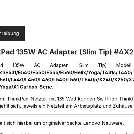
hreibung
kPad 135W AC Adapter (Slim Tip) #4
kPad 135W AC Adapter (Slim Tip) Mode
31/E531/E540/E550/E555/E560/Helix/Yoga/T431s/T44
560/L440/L450/L460/L540/L560/T540p/X240/X250
Yoga/X1 Carbon-Serie.
sem ThinkPad-Netzteil mit 135 Watt können Sie Ihren Think
ehlt sich, jeweils ein Netzteil am Arbeitsplatz und Zuhause
elt sich hierbei um originalverpackte Lenovo Neuware.