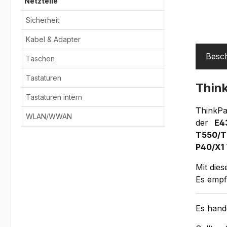
Netzteile
Sicherheit
Kabel & Adapter
Besc
Taschen
Tastaturen
Thin
Tastaturen intern
Thin
WLAN/WWAN
der
E4
T550/T
P40/X1 
Mit die
Es empfi
Es hand