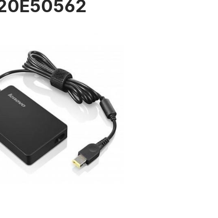
20E50562
rie überspringen