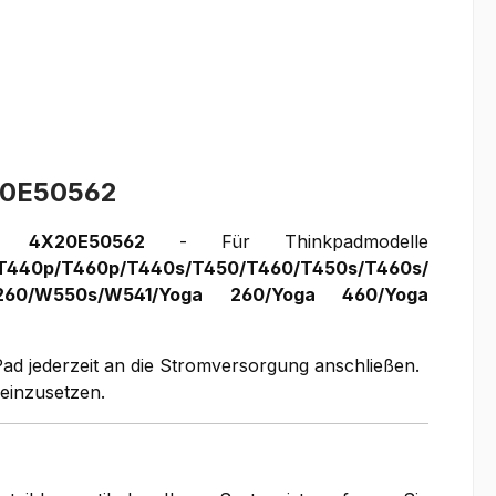
X20E50562
ll:
4X20E50562
- Für Thinkpadmodelle
0/T440p/T460p/T440s/T450/T460/T450s/T460s/
/X260/W550s/W541/Yoga 260/Yoga 460/Yoga
Pad jederzeit an die Stromversorgung anschließen.
 einzusetzen.