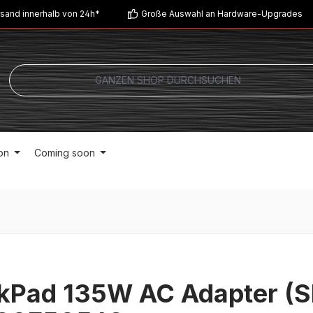
sand innerhalb von 24h*
Große Auswahl an Hardware-Upgrades
on
Coming soon
kPad 135W AC Adapter (Sl