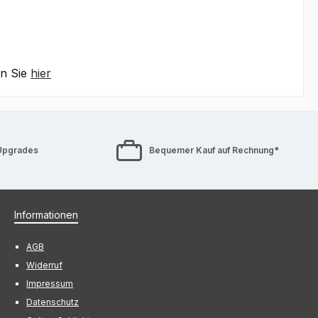
en Sie
hier
Upgrades
Bequemer Kauf auf Rechnung*
Informationen
AGB
Widerruf
Impressum
Datenschutz