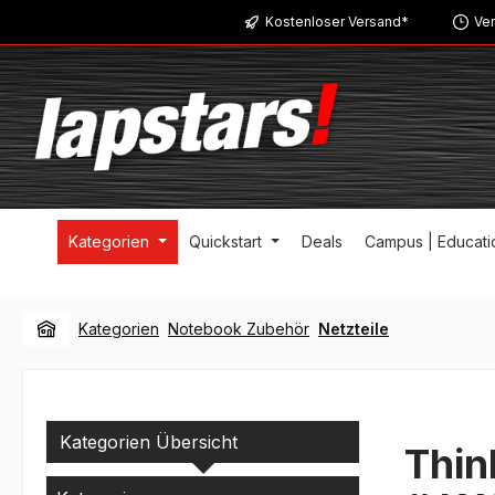
Kostenloser Versand*
Ver
m Hauptinhalt springen
Zur Suche springen
Zur Hauptnavigation springen
Kategorien
Quickstart
Deals
Campus | Educati
Kategorien
Notebook Zubehör
Netzteile
Kategorien Übersicht
Thin