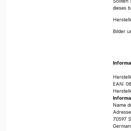
Sollten 
dieses 
Herstel
Bilder 
Informa
Herstel
EAN: 0
Herstel
Informa
Name de
Adresse
70597 S
German