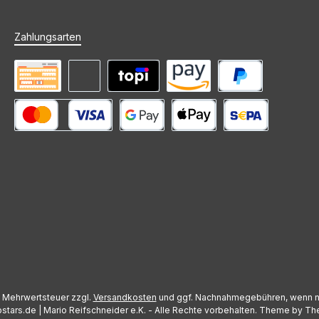
Zahlungsarten
Vorkasse
Rechnung (Zahlungsziel)
Mieten mit topi
Amazon Pay
PayPal
Kredit- oder Debitkarte
Google Pay
Apple Pay
SEPA Lastschrift
l. Mehrwertsteuer zzgl.
Versandkosten
und ggf. Nachnahmegebühren, wenn n
stars.de | Mario Reifschneider e.K. - Alle Rechte vorbehalten. Theme by
Th