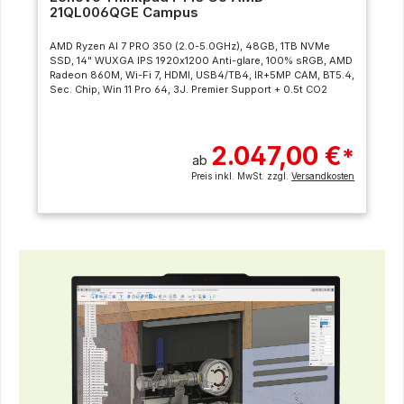
21QL006QGE Campus
AMD Ryzen AI 7 PRO 350 (2.0-5.0GHz), 48GB, 1TB NVMe
SSD, 14" WUXGA IPS 1920x1200 Anti-glare, 100% sRGB, AMD
Radeon 860M, Wi-Fi 7, HDMI, USB4/TB4, IR+5MP CAM, BT5.4,
Sec. Chip, Win 11 Pro 64, 3J. Premier Support + 0.5t CO2
2.047,00 €
*
ab
Preis inkl. MwSt. zzgl.
Versandkosten