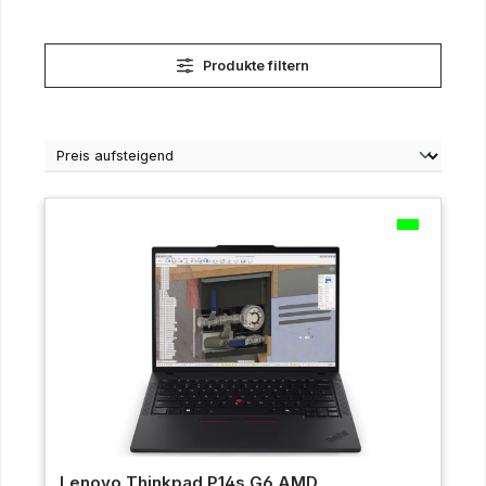
Produkte filtern
Lenovo Thinkpad P14s G6 AMD