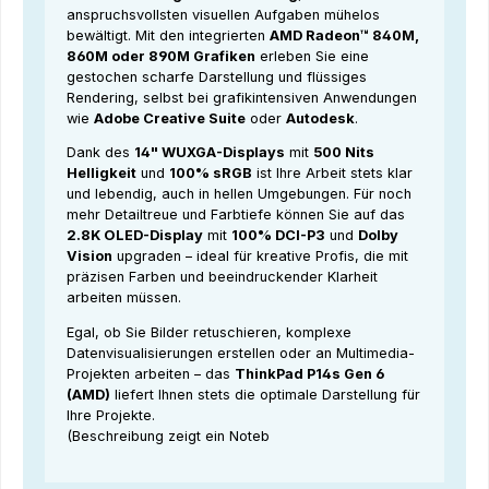
anspruchsvollsten visuellen Aufgaben mühelos
bewältigt. Mit den integrierten
AMD Radeon™ 840M,
860M oder 890M Grafiken
erleben Sie eine
gestochen scharfe Darstellung und flüssiges
Rendering, selbst bei grafikintensiven Anwendungen
wie
Adobe Creative Suite
oder
Autodesk
.
Dank des
14" WUXGA-Displays
mit
500 Nits
Helligkeit
und
100% sRGB
ist Ihre Arbeit stets klar
und lebendig, auch in hellen Umgebungen. Für noch
mehr Detailtreue und Farbtiefe können Sie auf das
2.8K OLED-Display
mit
100% DCI-P3
und
Dolby
Vision
upgraden – ideal für kreative Profis, die mit
präzisen Farben und beeindruckender Klarheit
arbeiten müssen.
Egal, ob Sie Bilder retuschieren, komplexe
Datenvisualisierungen erstellen oder an Multimedia-
Projekten arbeiten – das
ThinkPad P14s Gen 6
(AMD)
liefert Ihnen stets die optimale Darstellung für
Ihre Projekte.
(Beschreibung zeigt ein Noteb