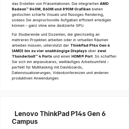
das Erstellen von Präsentationen. Die integrierten
AMD
Radeon™ 840M, 860M und 890M Grafiken
bieten
gestochen scharfe Visuals und flüssiges Rendering,
sodass Sie anspruchsvolle Aufgaben effizient erledigen
können – ganz ohne eine dedizierte GPU.
Für Studierende und Dozenten, die gleichzeitig an
mehreren Projekten arbeiten oder in virtuellen Räumen
arbeiten müssen, unterstützt der
ThinkPad P14s Gen 6
(AMD)
bis zu vier unabhängige Displays
über
zwei
Thunderbolt™ 4 Ports
und einen
HDMI® Port
. So schaffen
Sie sich ein anpassbares, weitläufiges Arbeitsumfeld –
perfekt für Multitasking mit Dashboards,
Datenvisualisierungen, Videokonferenzen und anderen
produktiven Anwendungen.
Lenovo ThinkPad P14s Gen 6
Campus