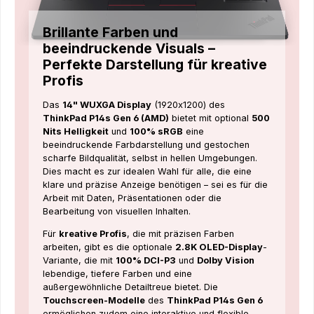
Brillante Farben und
beeindruckende Visuals –
Perfekte Darstellung für kreative
Profis
Das
14" WUXGA Display
(1920x1200) des
ThinkPad P14s Gen 6 (AMD)
bietet mit optional
500
Nits Helligkeit
und
100% sRGB
eine
beeindruckende Farbdarstellung und gestochen
scharfe Bildqualität, selbst in hellen Umgebungen.
Dies macht es zur idealen Wahl für alle, die eine
klare und präzise Anzeige benötigen – sei es für die
Arbeit mit Daten, Präsentationen oder die
Bearbeitung von visuellen Inhalten.
Für
kreative Profis
, die mit präzisen Farben
arbeiten, gibt es die optionale
2.8K OLED-Display
-
Variante, die mit
100% DCI-P3
und
Dolby Vision
lebendige, tiefere Farben und eine
außergewöhnliche Detailtreue bietet. Die
Touchscreen-Modelle
des
ThinkPad P14s Gen 6
ermöglichen zudem eine interaktive und flexible