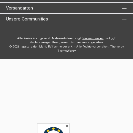
Versandarten
Unsere Communities
Alle Preise inkl. gesetzl. Mehrwertsteuer zzgl.
Versandkosten
und ggf.
Nachnahmegebühren, wenn nicht anders angegeben.
© 2026 lapstars.de | Mario Reifschneider e.K. - Alle Rechte vorbehalten. Theme by
ThemeWare®
✕