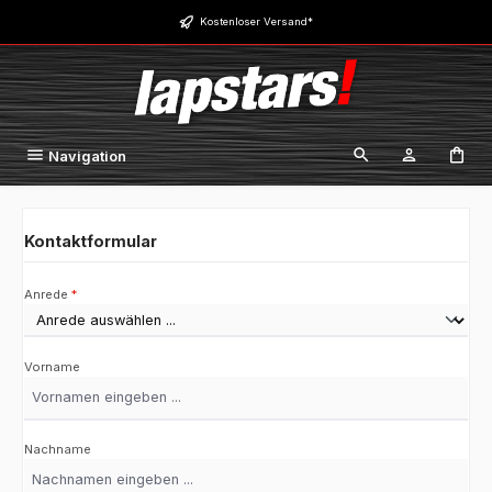
Zum Hauptinhalt springen
Kostenloser Versand*
Navigation
Kontaktformular
Anrede
*
Vorname
Nachname