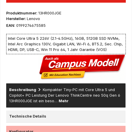
Produktnummer:
13HR000JGE
Hersteller:
Lenovo
EAN:
0199274675585
Intel Core Ultra 5 226V (2.1-4.5GHz), 16GB, 512GB SSD NVMe,
Intel Arc Graphics 130V, Gigabit LAN, Wi-Fi 6, BT5.2, Sec. Chip,
HDMI, DP, USB-C, Win 11 Pro 64, 1 Jahr Garantie (VOS)
Beschreibung
Kompakter Tiny-PC mit Core Ultra 5 und
Copilot+ PC Leistung Der Lenovo ThinkCentre neo 50q Gen 6
13HR000JGE ist ein beso…
Mehr
Technische Details
Konfigurator