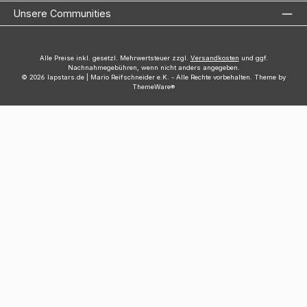
Unsere Communities
Alle Preise inkl. gesetzl. Mehrwertsteuer zzgl.
Versandkosten
und ggf.
Nachnahmegebühren, wenn nicht anders angegeben.
© 2026 lapstars.de | Mario Reifschneider e.K. - Alle Rechte vorbehalten. Theme by
ThemeWare®