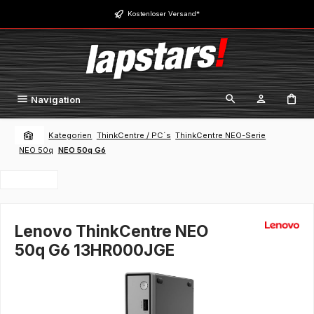
Zum Hauptinhalt springen
Kostenloser Versand*
Navigation
Kategorien
ThinkCentre / PC´s
ThinkCentre NEO-Serie
NEO 50q
NEO 50q G6
Lenovo ThinkCentre NEO
50q G6 13HR000JGE
Bildergalerie überspringen