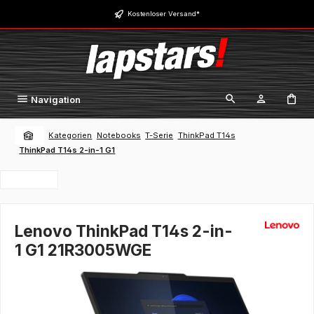
Zum Hauptinhalt springen
Kostenloser Versand*
Navigation
Kategorien
Notebooks
T-Serie
ThinkPad T14s
ThinkPad T14s 2-in-1 G1
Lenovo ThinkPad T14s 2-in-
1 G1 21R3005WGE
Bildergalerie überspringen