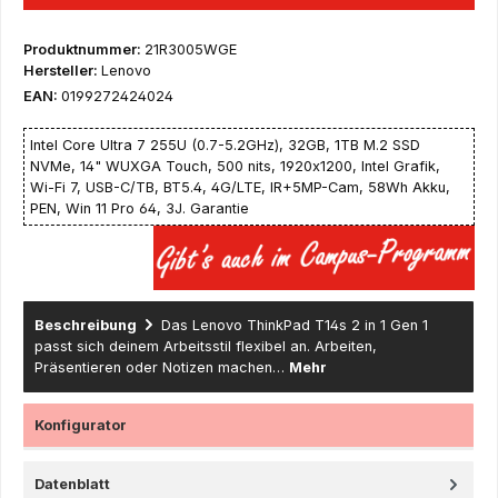
Produktnummer:
21R3005WGE
Hersteller:
Lenovo
EAN:
0199272424024
Intel Core Ultra 7 255U (0.7-5.2GHz), 32GB, 1TB M.2 SSD
NVMe, 14" WUXGA Touch, 500 nits, 1920x1200, Intel Grafik,
Wi-Fi 7, USB-C/TB, BT5.4, 4G/LTE, IR+5MP-Cam, 58Wh Akku,
PEN, Win 11 Pro 64, 3J. Garantie
Beschreibung
Das Lenovo ThinkPad T14s 2 in 1 Gen 1
passt sich deinem Arbeitsstil flexibel an. Arbeiten,
Präsentieren oder Notizen machen…
Mehr
Konfigurator
Datenblatt