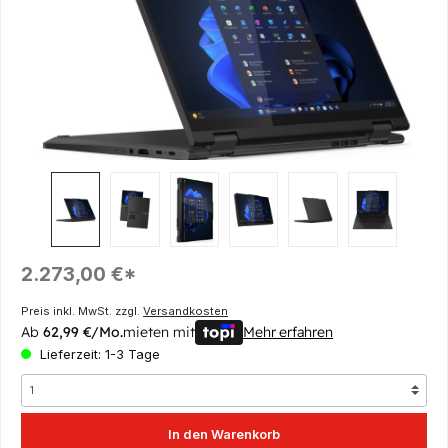
Regulärer Preis:
2.273,00 €*
Preis inkl. MwSt. zzgl.
Versandkosten
Ab
62,99 €/Mo.
mieten mit
Mehr erfahren
Lieferzeit: 1-3 Tage
In den Warenkorb