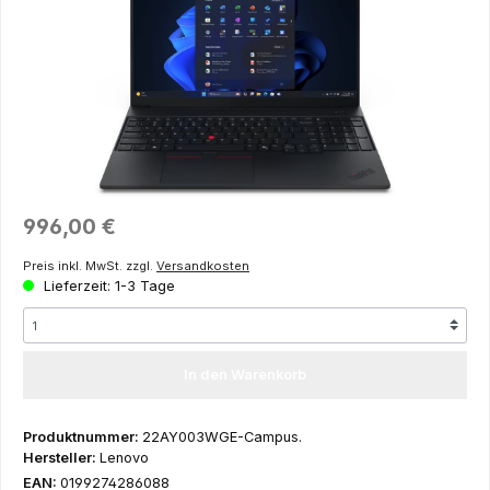
Regulärer Preis:
996,00 €
Preis inkl. MwSt. zzgl.
Versandkosten
Lieferzeit: 1-3 Tage
In den Warenkorb
Produktnummer:
22AY003WGE-Campus.
Hersteller:
Lenovo
EAN:
0199274286088