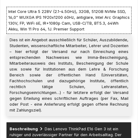
Intel Core Ultra 5 228V (2.1-4.5GHz), 32GB, 512GB NVMe SSD,
16,0" WUXGA IPS 1920x1200 60Hz, antiglare, Intel Arc Graphics
130V, FP, WiFi 6E, IR+1080p Cam, USB-C/TB, BT5.3, 64Wh
Akku, Win 11 Pro 64, 1J. Premier Support
Dies ist ein Angebot ausschließlich für Schüler, Auszubildende,
Studenten, wissenschaftliche Mitarbeiter, Lehrer und Dozenten
– hier erfolgt der Versand nur nach Einreichung eines
entsprechenden Nachweises wie Imma-Bescheinigung,
Mitarbeiterausweis des Instituts, Bescheinigung der Schule
usw. sowie für Institutionen aus dem Lehre & Forschung
Bereich sowie der öffentlichen Hand (Universitäten,
Fachhochschulen und dazugehörige Institute, öffentlich
rechtlich tätige Schulen, Lehranstalten,
Forschungseinrichtungen…) - für letztere erfolgt der Versand
gegen Erteilung eines schriftlichen Auftrages (per Fax, Mail
oder Post - eine Anlieferung erfolgt gegen offene Rechnung
mit Zahlungsziel).
Beschreibung
Das Lenovo ThinkPad E16 Gen 3 ist ein
ruhiger und zuverlässiger Partner für den Arbeitsalltag. Der