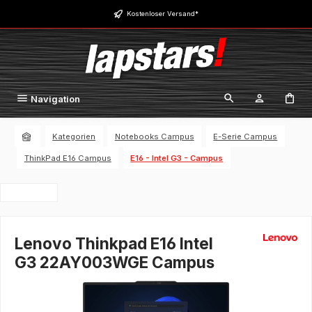
Zum Hauptinhalt springen
Kostenloser Versand*
Navigation
Kategorien
Notebooks Campus
E-Serie Campus
ThinkPad E16 Campus
E16 - Intel G3 - Campus
Lenovo Thinkpad E16 Intel
G3 22AY003WGE Campus
Bildergalerie überspringen