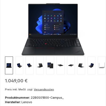
Bildergalerie überspringen
Regulärer Preis:
1.049,00 €
Preis inkl. MwSt. zzgl.
Versandkosten
Produktnummer:
22B0S01B00-Campus_
Hersteller:
Lenovo