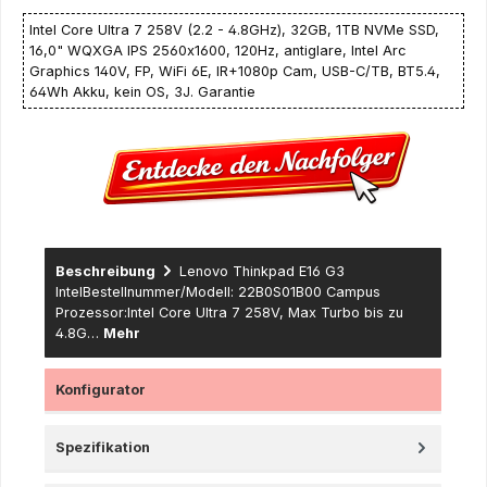
Intel Core Ultra 7 258V (2.2 - 4.8GHz), 32GB, 1TB NVMe SSD,
16,0" WQXGA IPS 2560x1600, 120Hz, antiglare, Intel Arc
Graphics 140V, FP, WiFi 6E, IR+1080p Cam, USB-C/TB, BT5.4,
64Wh Akku, kein OS, 3J. Garantie
Beschreibung
Lenovo Thinkpad E16 G3
IntelBestellnummer/Modell: 22B0S01B00 Campus
Prozessor:Intel Core Ultra 7 258V, Max Turbo bis zu
4.8G…
Mehr
Konfigurator
Spezifikation