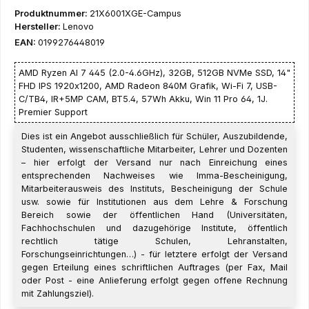
Produktnummer:
21X6001XGE-Campus
Hersteller:
Lenovo
EAN:
0199276448019
AMD Ryzen AI 7 445 (2.0-4.6GHz), 32GB, 512GB NVMe SSD, 14"
FHD IPS 1920x1200, AMD Radeon 840M Grafik, Wi-Fi 7, USB-
C/TB4, IR+5MP CAM, BT5.4, 57Wh Akku, Win 11 Pro 64, 1J.
Premier Support
Dies ist ein Angebot ausschließlich für Schüler, Auszubildende,
Studenten, wissenschaftliche Mitarbeiter, Lehrer und Dozenten
– hier erfolgt der Versand nur nach Einreichung eines
entsprechenden Nachweises wie Imma-Bescheinigung,
Mitarbeiterausweis des Instituts, Bescheinigung der Schule
usw. sowie für Institutionen aus dem Lehre & Forschung
Bereich sowie der öffentlichen Hand (Universitäten,
Fachhochschulen und dazugehörige Institute, öffentlich
rechtlich tätige Schulen, Lehranstalten,
Forschungseinrichtungen…) - für letztere erfolgt der Versand
gegen Erteilung eines schriftlichen Auftrages (per Fax, Mail
oder Post - eine Anlieferung erfolgt gegen offene Rechnung
mit Zahlungsziel).