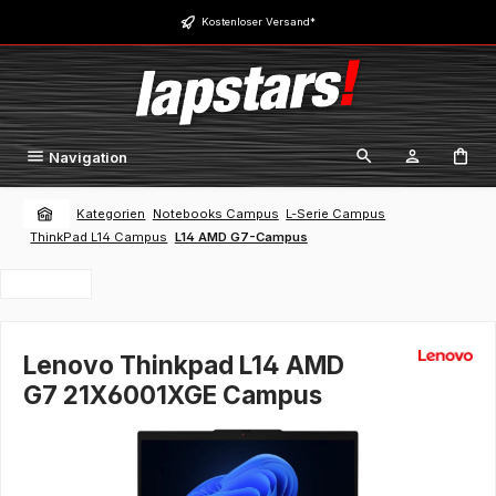
Zum Hauptinhalt springen
Kostenloser Versand*
Navigation
Kategorien
Notebooks Campus
L-Serie Campus
ThinkPad L14 Campus
L14 AMD G7-Campus
Lenovo Thinkpad L14 AMD
G7 21X6001XGE Campus
Bildergalerie überspringen