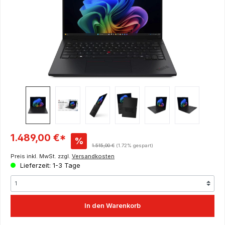
Verkaufspreis:
1.489,00 €*
%
Regulärer Preis:
1.515,00 €
(1.72% gespart)
Preis inkl. MwSt. zzgl.
Versandkosten
Lieferzeit: 1-3 Tage
In den Warenkorb