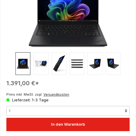
Regulärer Preis:
1.391,00 €*
Preis inkl. MwSt. zzgl.
Versandkosten
Lieferzeit: 1-3 Tage
In den Warenkorb