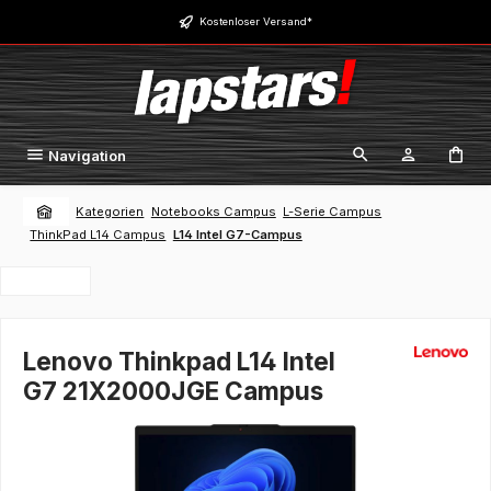
Zum Hauptinhalt springen
Kostenloser Versand*
Navigation
Kategorien
Notebooks Campus
L-Serie Campus
ThinkPad L14 Campus
L14 Intel G7-Campus
Lenovo Thinkpad L14 Intel
G7 21X2000JGE Campus
Bildergalerie überspringen