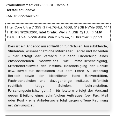
Produktnummer:
21X2000JGE-Campus
Hersteller:
Lenovo
EAN:
0199275431968
Intel Core Ultra 7 355 (1.7-4.7GHz), 16GB, 512GB NVMe SSD, 14"
FHD IPS 1920x1200, Intel Grafik, Wi-Fi 7, USB-C/TB, IR+5MP
CAM, BT5.4, 57Wh Akku, Win 11 Pro 64, 1J. Premier Support
Dies ist ein Angebot ausschließlich für Schüler, Auszubildende,
Studenten, wissenschaftliche Mitarbeiter, Lehrer und Dozenten
– hier erfolgt der Versand nur nach Einreichung eines
entsprechenden Nachweises wie Imma-Bescheinigung,
Mitarbeiterausweis des Instituts, Bescheinigung der Schule
usw. sowie für Institutionen aus dem Lehre & Forschung
Bereich sowie der öffentlichen Hand (Universitäten,
Fachhochschulen und dazugehörige Institute, öffentlich
rechtlich tätige Schulen, Lehranstalten,
Forschungseinrichtungen…) - für letztere erfolgt der Versand
gegen Erteilung eines schriftlichen Auftrages (per Fax, Mail
oder Post - eine Anlieferung erfolgt gegen offene Rechnung
mit Zahlungsziel).