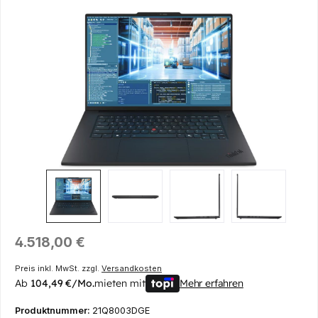
Bildergalerie überspringen
Regulärer Preis:
4.518,00 €
Preis inkl. MwSt. zzgl.
Versandkosten
Ab
104,49 €/Mo.
mieten mit
Mehr erfahren
Produktnummer:
21Q8003DGE