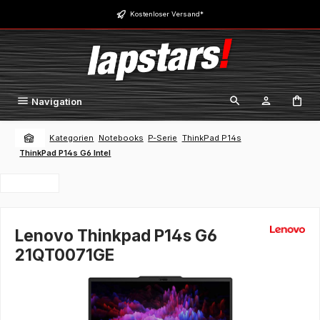
Zum Hauptinhalt springen
Kostenloser Versand*
Navigation
Kategorien
Notebooks
P-Serie
ThinkPad P14s
ThinkPad P14s G6 Intel
Lenovo Thinkpad P14s G6
21QT0071GE
Bildergalerie überspringen