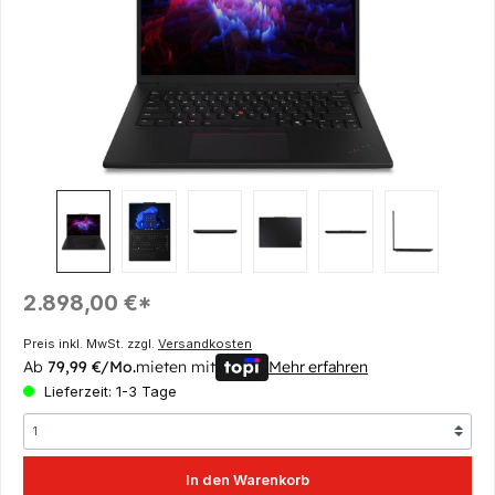
Regulärer Preis:
2.898,00 €*
Preis inkl. MwSt. zzgl.
Versandkosten
Ab
79,99 €/Mo.
mieten mit
Mehr erfahren
Lieferzeit: 1-3 Tage
In den Warenkorb