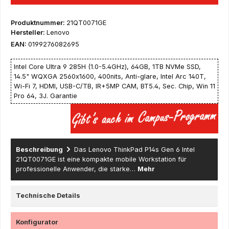
Produktnummer:
21QT0071GE
Hersteller:
Lenovo
EAN:
0199276082695
Intel Core Ultra 9 285H (1.0-5.4GHz), 64GB, 1TB NVMe SSD,
14.5" WQXGA 2560x1600, 400nits, Anti-glare, Intel Arc 140T,
Wi-Fi 7, HDMI, USB-C/TB, IR+5MP CAM, BT5.4, Sec. Chip, Win 11
Pro 64, 3J. Garantie
Beschreibung
Das Lenovo ThinkPad P14s Gen 6 Intel
21QT0071GE ist eine kompakte mobile Workstation für
professionelle Anwender, die starke…
Mehr
Technische Details
Konfigurator