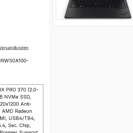
Versandkosten
1RWS0A100-
X PRO 370 (2.0-
TB NVMe SSD,
20x1200 Anti-
B, AMD Radeon
DMI, USB4/TB4,
4, Sec. Chip,
 Premier Support