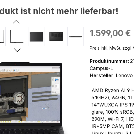
dukt ist nicht mehr lieferbar!
ingen
Regulärer Preis:
1.599,00 €
Preis inkl. MwSt. zzgl.
Produktnummer:
2
Campus-L
Hersteller:
Lenovo
AMD Ryzen AI 9 H
5.1GHz), 64GB, 1
14"WUXGA IPS 19
glare, 100% sRG
890M, Wi-Fi 7, H
IR+5MP CAM, BT5.
Linux Ubuntu, 3J.