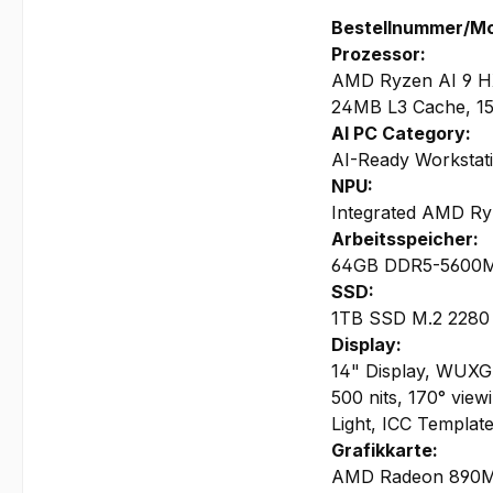
Bestellnummer/M
Prozessor:
AMD Ryzen AI 9 HX
24MB L3 Cache, 
AI PC Category:
AI-Ready Workstat
NPU:
Integrated AMD Ry
Arbeitsspeicher:
64GB DDR5-5600MHz
SSD:
1TB SSD M.2 2280
Display:
14" Display, WUXGA
500 nits, 170° vie
Light, ICC Template
Grafikkarte:
AMD Radeon 890