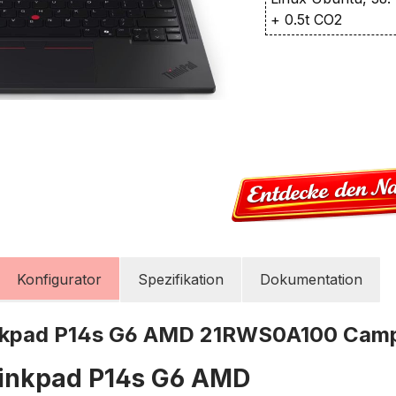
+ 0.5t CO2
Konfigurator
Spezifikation
Dokumentation
nkpad P14s G6 AMD 21RWS0A100 Cam
inkpad P14s G6 AMD