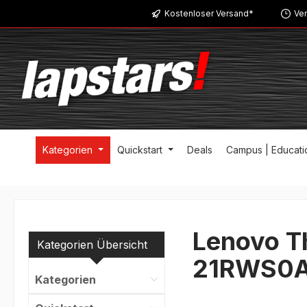
Kostenloser Versand*
Ver
m Hauptinhalt springen
Zur Suche springen
Zur Hauptnavigation springen
Kategorien
Quickstart
Deals
Campus | Educati
Lenovo T
Kategorien Übersicht
21RWS0A
Kategorien