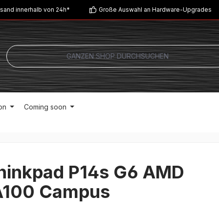
sand innerhalb von 24h*
Große Auswahl an Hardware-Upgrades
on
Coming soon
hinkpad P14s G6 AMD
100 Campus