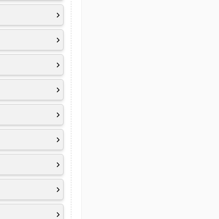
Minuten)
 Support
llergarantie auf
hrer Mobile
e Grafikkarte in
Anwendung[en]
leisten.