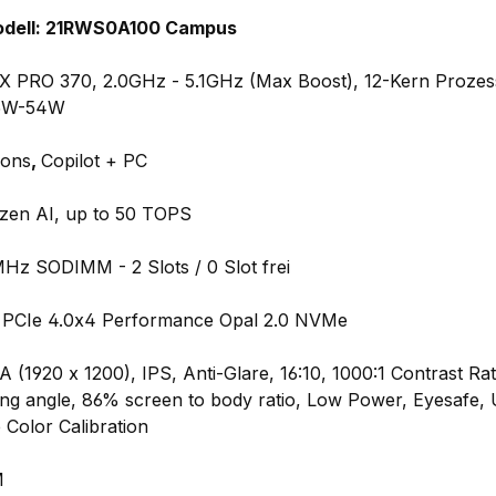
odell: 21RWS0A100 Campus
 PRO 370, 2.0GHz - 5.1GHz (Max Boost), 12-Kern Prozes
15W-54W
ions
,
Copilot + PC
zen AI, up to 50 TOPS
 SODIMM - 2 Slots / 0 Slot frei
 PCIe 4.0x4 Performance Opal 2.0 NVMe
 (1920 x 1200), IPS, Anti-Glare, 16:10, 1000:1 Contrast R
wing angle, 86% screen to body ratio, Low Power, Eyesafe,
 Color Calibration
M