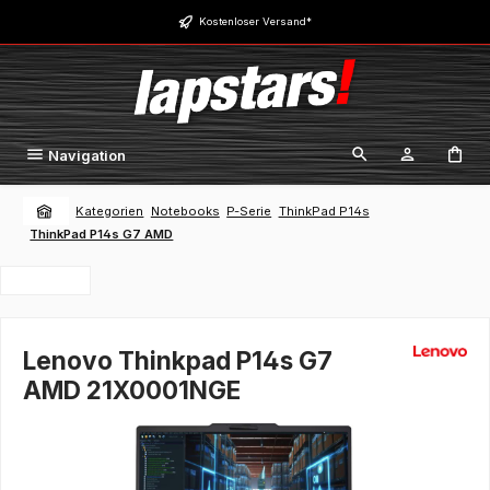
Zum Hauptinhalt springen
Kostenloser Versand*
Navigation
Kategorien
Notebooks
P-Serie
ThinkPad P14s
ThinkPad P14s G7 AMD
Lenovo Thinkpad P14s G7
AMD 21X0001NGE
Bildergalerie überspringen