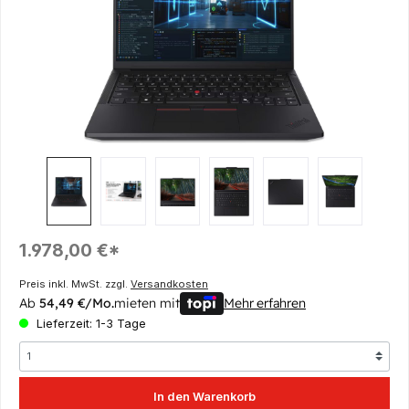
Regulärer Preis:
1.978,00 €*
Preis inkl. MwSt. zzgl.
Versandkosten
Ab
54,49 €/Mo.
mieten mit
Mehr erfahren
Lieferzeit: 1-3 Tage
In den Warenkorb