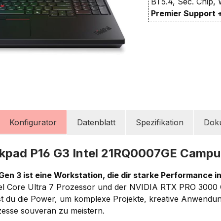
BT5.4, Sec. Chip, 
Premier Support 
Konfigurator
Datenblatt
Spezifikation
Dok
kpad P16 G3 Intel 21RQ0007GE Camp
en 3 ist eine Workstation, die dir starke Performance in
el Core Ultra 7 Prozessor und der NVIDIA RTX PRO 3000 G
st du die Power, um komplexe Projekte, kreative Anwendu
zesse souverän zu meistern.