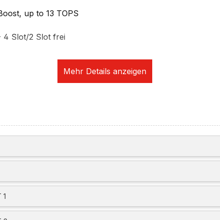
 Boost, up to 13 TOPS
 Slot/2 Slot frei
e 5.0x4 NVMe SSD Opal 2.0
Slot frei (SSD)
t
00) IPS 500nits Anti-glare, 1200:1, 100% sRGB, 60Hz, 17
to body ratio, X-Rite Factory Color Calibration, Low powe
Certified, DC dimming
00 Blackwell Generation, 12GB GDDR7 ECC, Discrete La
 (Peak)
 5 unabhängige Displays (natives Display und 4 externe Mon
underbolt 4 und HDMI)
 1
multiple external display:
5 supports 3x 3840x2160@240Hz or 7680x4320@60Hz