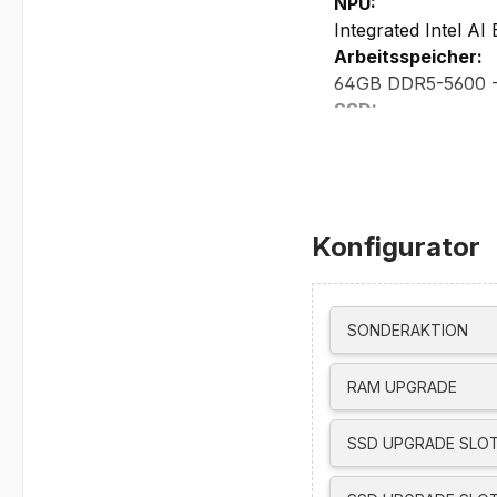
NPU:
Integrated Intel AI
Arbeitsspeicher:
64GB DDR5-5600 - 4
SSD:
1TB M.2 2280 PCI
2x M.2 PCIe/NVMe 
RAID 0/1/5 suppor
Display:
Konfigurator
16" WUXGA (1920x12
Angle, 82% screen 
Light, Eyesafe 2.0 
Grafikkarte:
SONDERAKTION
NVIDIA RTX PRO 30
105W, 992 AI TOPS
RAM UPGRADE
Unterstützt bis zu
Thunderbolt 5, Th
SSD UPGRADE SLOT
Max resolution for 
• Thunderbolt 4/