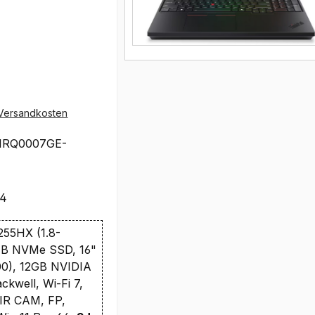
Versandkosten
1RQ0007GE-
54
 255HX (1.8-
TB NVMe SSD, 16"
0), 12GB NVIDIA
kwell, Wi-Fi 7,
IR CAM, FP,