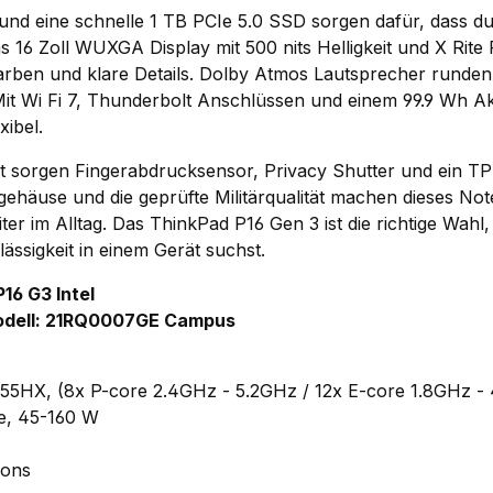
 eine schnelle 1 TB PCIe 5.0 SSD sorgen dafür, dass du
s 16 Zoll WUXGA Display mit 500 nits Helligkeit und X Rite
e Farben und klare Details. Dolby Atmos Lautsprecher runde
it Wi Fi 7, Thunderbolt Anschlüssen und einem 99.9 Wh Ak
xibel.
it sorgen Fingerabdrucksensor, Privacy Shutter und ein T
ehäuse und die geprüfte Militärqualität machen dieses No
iter im Alltag. Das ThinkPad P16 Gen 3 ist die richtige Wah
ässigkeit in einem Gerät suchst.
16 G3 Intel
odell: 21RQ0007GE Campus
 255HX, (8x P-core 2.4GHz - 5.2GHz / 12x E-core 1.8GHz -
e, 45-160 W
ions