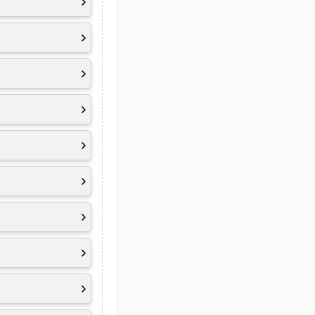
ce Detection on
tput
put