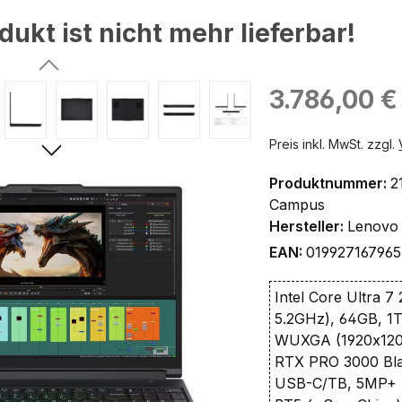
dukt ist nicht mehr lieferbar!
ingen
Regulärer Preis:
3.786,00 €
Preis inkl. MwSt. zzgl.
Produktnummer:
2
Campus
Hersteller:
Lenovo
EAN:
01992716796
Intel Core Ultra 7
5.2GHz), 64GB, 1
WUXGA (1920x120
RTX PRO 3000 Blac
USB-C/TB, 5MP+ 