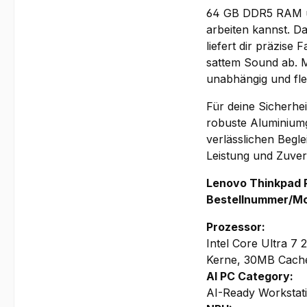
64 GB DDR5 RAM und
arbeiten kannst. Da
liefert dir präzis
sattem Sound ab. M
unabhängig und fle
Für deine Sicherhe
robuste Aluminiumg
verlässlichen Begle
Leistung und Zuverl
Lenovo Thinkpad P
Bestellnummer/M
Prozessor:
Intel Core Ultra 7
Kerne, 30MB Cach
AI PC Category:
AI-Ready Workstat