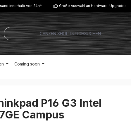
sand innerhalb von 24h*
Große Auswahl an Hardware-Upgrades
on
Coming soon
inkpad P16 G3 Intel
7GE Campus