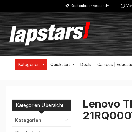
Kostenloser Versand*
Ver
m Hauptinhalt springen
Zur Suche springen
Zur Hauptnavigation springen
Kategorien
Quickstart
Deals
Campus | Educati
Lenovo Th
Kategorien Übersicht
21RQ000
Kategorien