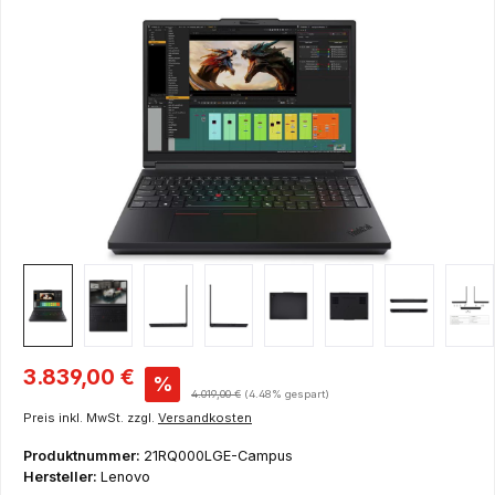
Bildergalerie überspringen
Verkaufspreis:
3.839,00 €
%
Regulärer Preis:
4.019,00 €
(4.48% gespart)
Preis inkl. MwSt. zzgl.
Versandkosten
Produktnummer:
21RQ000LGE-Campus
Hersteller:
Lenovo