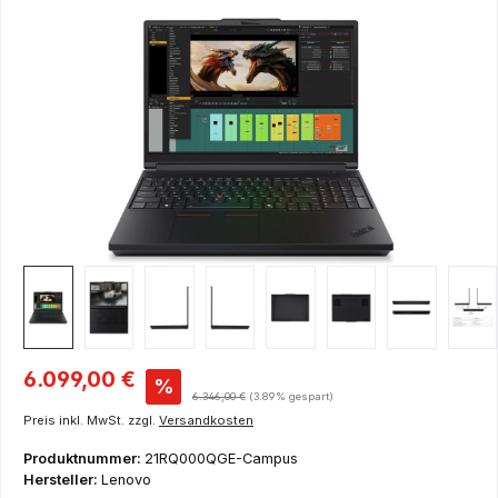
Bildergalerie überspringen
Verkaufspreis:
6.099,00 €
%
Regulärer Preis:
6.346,00 €
(3.89% gespart)
Preis inkl. MwSt. zzgl.
Versandkosten
Produktnummer:
21RQ000QGE-Campus
Hersteller:
Lenovo