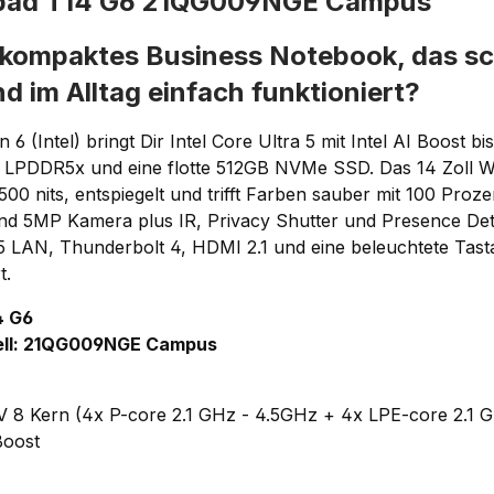
kpad T14 G6 21QG009NGE Campus
 kompaktes Business Notebook, das sch
nd im Alltag einfach funktioniert?
6 (Intel) bringt Dir Intel Core Ultra 5 mit Intel AI Boost 
GB LPDDR5x und eine flotte 512GB NVMe SSD. Das 14 Zoll
500 nits, entspiegelt und trifft Farben sauber mit 100 Proz
ind 5MP Kamera plus IR, Privacy Shutter und Presence Det
 LAN, Thunderbolt 4, HDMI 2.1 und eine beleuchtete Tast
t.
4 G6
ell: 21QG009NGE Campus
6V 8 Kern (4x P-core 2.1 GHz - 4.5GHz + 4x LPE-core 2.1 G
Boost