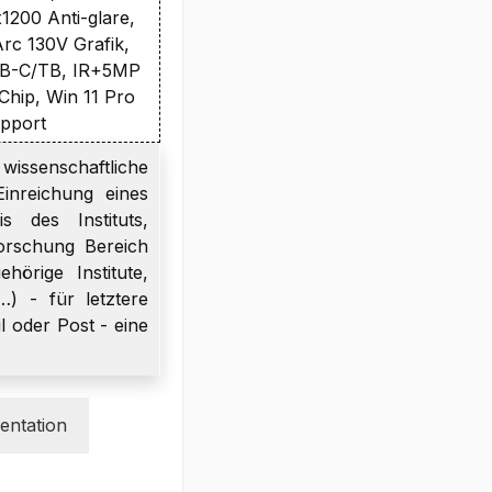
200 Anti-glare,
Arc 130V Grafik,
SB-C/TB, IR+5MP
Chip, Win 11 Pro
upport
wissenschaftliche
inreichung eines
s des Instituts,
orschung Bereich
örige Institute,
…) - für letztere
l oder Post - eine
ntation