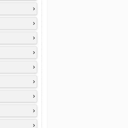
nt, Eyesafe
ten)
ie z. B. der