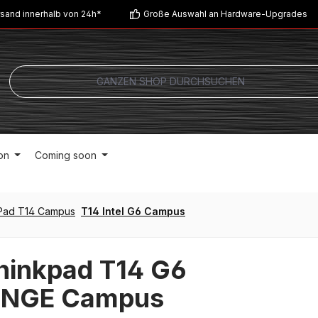
sand innerhalb von 24h*
Große Auswahl an Hardware-Upgrades
on
Coming soon
Pad T14 Campus
T14 Intel G6 Campus
hinkpad T14 G6
NGE Campus