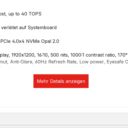
oost, up to 40 TOPS
verlötet auf Systemboard
PCIe 4.0x4 NVMe Opal 2.0
ay, 1920x1200, 16:10, 500 nits, 1000:1 contrast ratio, 170°
t, Anti-Glare, 60Hz Refresh Rate, Low power, Eyesafe Cer
y ratio
Graphic 130V
ng:
Hz
8K@60Hz
ei unabhängige Displays (zwei extern)
tion:
te und 5.0 MP Camera mit Privacy Shutter, fixed focus