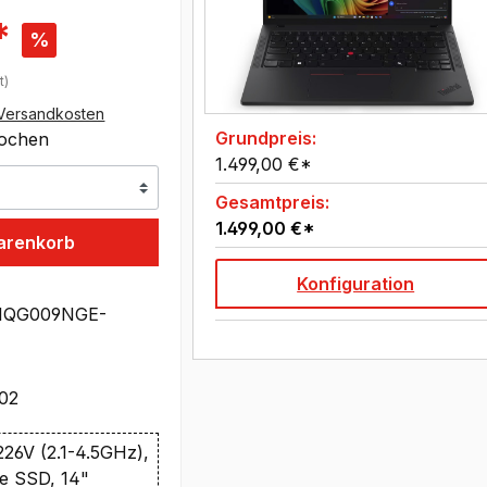
*
%
t)
Versandkosten
Grundpreis:
Wochen
1.499,00 €*
Gesamtpreis:
1.499,00 €*
arenkorb
Konfiguration
1QG009NGE-
02
 226V (2.1-4.5GHz),
e SSD, 14"