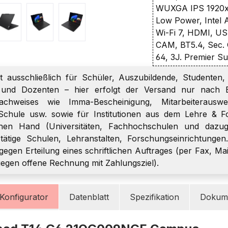
WUXGA IPS 1920x1
Low Power, Intel 
Wi-Fi 7, HDMI, U
CAM, BT5.4, Sec. 
64, 3J. Premier S
t ausschließlich für Schüler, Auszubildende, Studenten, 
r und Dozenten – hier erfolgt der Versand nur nach E
chweises wie Imma-Bescheinigung, Mitarbeiterauswei
Schule usw. sowie für Institutionen aus dem Lehre & F
chen Hand (Universitäten, Fachhochschulen und dazugeh
h tätige Schulen, Lehranstalten, Forschungseinrichtungen
gegen Erteilung eines schriftlichen Auftrages (per Fax, Mai
gegen offene Rechnung mit Zahlungsziel).
Konfigurator
Datenblatt
Spezifikation
Dokume