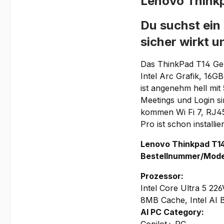
Lenovo Thin
Du suchst ein
sicher wirkt u
Das ThinkPad T14 Gen 
Intel Arc Grafik, 16
ist angenehm hell mit 
Meetings und Login s
kommen Wi Fi 7, RJ45
Pro ist schon installier
Lenovo Thinkpad T1
Bestellnummer/Mod
Prozessor:
Intel Core Ultra 5 22
8MB Cache, Intel AI 
AI PC Category:
Copilot+ PC