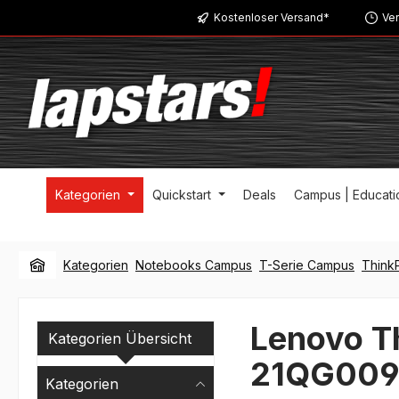
Kostenloser Versand*
Ver
m Hauptinhalt springen
Zur Suche springen
Zur Hauptnavigation springen
Kategorien
Quickstart
Deals
Campus | Educati
Kategorien
Notebooks Campus
T-Serie Campus
Think
Lenovo T
Kategorien Übersicht
21QG009
Kategorien