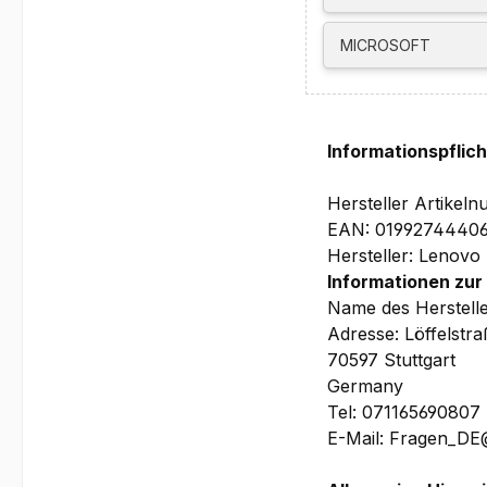
Die maximale Kapazit
MICROSOFT
ab.
Software:
Windows 11 Pro 64
Größe und Reisegewi
Informationspflic
315.9 x 223.7 x 10.9/1
Garantie:
Hersteller Artik
3 Jahre Depot/Bring-I
EAN: 0199274440
u.a. priorisierten Vo
Hersteller: Lenovo
Informationen zur
Bilder und technische
Name des Herstell
Adresse: Löffelstr
70597 Stuttgart
Germany
Tel: 071165690807
E-Mail: Fragen_D