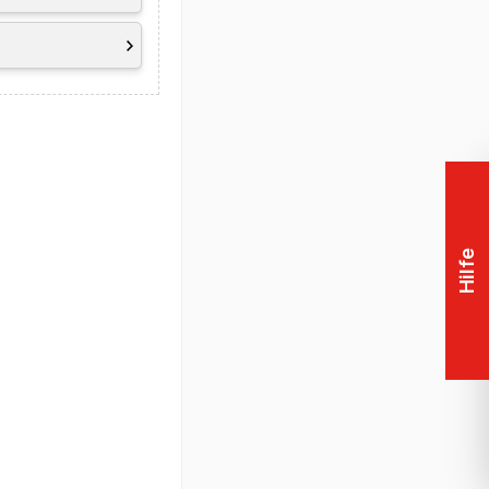
r und der Nutzung
pport (beinhaltet
uf Akku
Hilfe