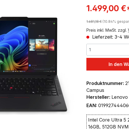
ingen
Verkaufspreis:
1.499,00 €
Regulärer Preis:
1.681,18 €
(10.84% gespar
Preis inkl. MwSt. zzgl.
Lieferzeit: 3-4 
In den W
Produktnummer:
2
Campus
Hersteller:
Lenovo
EAN:
01992744406
Intel Core Ultra 5
16GB, 512GB NVM