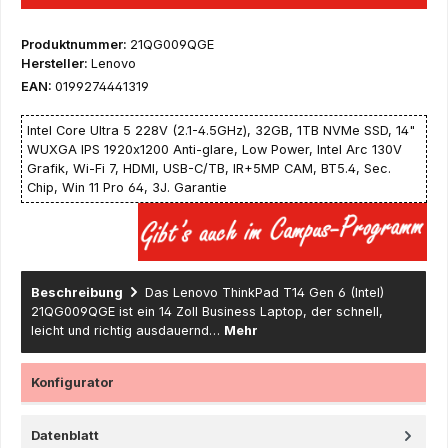
Produktnummer:
21QG009QGE
Hersteller:
Lenovo
EAN:
0199274441319
Intel Core Ultra 5 228V (2.1-4.5GHz), 32GB, 1TB NVMe SSD, 14"
WUXGA IPS 1920x1200 Anti-glare, Low Power, Intel Arc 130V
Grafik, Wi-Fi 7, HDMI, USB-C/TB, IR+5MP CAM, BT5.4, Sec.
Chip, Win 11 Pro 64, 3J. Garantie
Beschreibung
Das Lenovo ThinkPad T14 Gen 6 (Intel)
21QG009QGE ist ein 14 Zoll Business Laptop, der schnell,
leicht und richtig ausdauernd…
Mehr
Konfigurator
Datenblatt