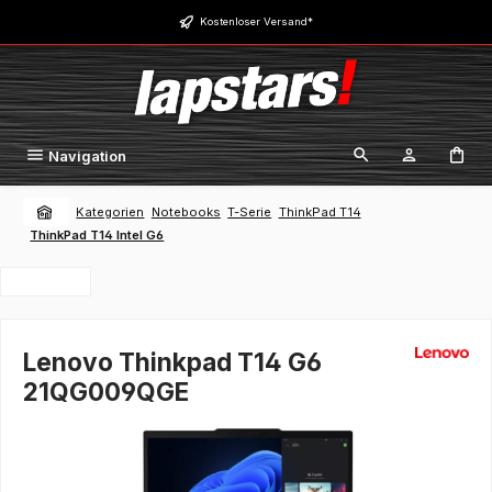
Zum Hauptinhalt springen
Kostenloser Versand*
Navigation
Kategorien
Notebooks
T-Serie
ThinkPad T14
ThinkPad T14 Intel G6
Lenovo Thinkpad T14 G6
21QG009QGE
Bildergalerie überspringen