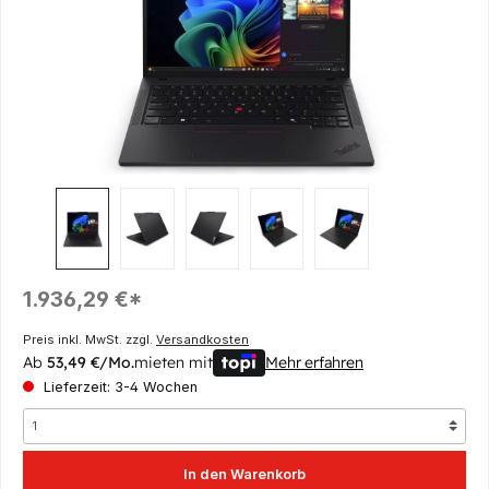
Regulärer Preis:
1.936,29 €*
Preis inkl. MwSt. zzgl.
Versandkosten
Ab
53,49 €/Mo.
mieten mit
Mehr erfahren
Lieferzeit: 3-4 Wochen
In den Warenkorb