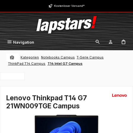
Zum Hauptinhalt springen
Kostenloser Versand*
Navigation
Kategorien
Notebooks Campus
T-Serie Campus
ThinkPad T14 Campus
T14 Intel G7 Campus
Lenovo Thinkpad T14 G7
21WN009TGE Campus
Bildergalerie überspringen