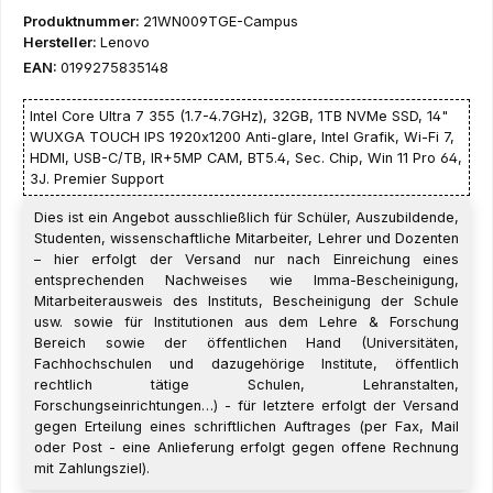
Produktnummer:
21WN009TGE-Campus
Hersteller:
Lenovo
EAN:
0199275835148
Intel Core Ultra 7 355 (1.7-4.7GHz), 32GB, 1TB NVMe SSD, 14"
WUXGA TOUCH IPS 1920x1200 Anti-glare, Intel Grafik, Wi-Fi 7,
HDMI, USB-C/TB, IR+5MP CAM, BT5.4, Sec. Chip, Win 11 Pro 64,
3J. Premier Support
Dies ist ein Angebot ausschließlich für Schüler, Auszubildende,
Studenten, wissenschaftliche Mitarbeiter, Lehrer und Dozenten
– hier erfolgt der Versand nur nach Einreichung eines
entsprechenden Nachweises wie Imma-Bescheinigung,
Mitarbeiterausweis des Instituts, Bescheinigung der Schule
usw. sowie für Institutionen aus dem Lehre & Forschung
Bereich sowie der öffentlichen Hand (Universitäten,
Fachhochschulen und dazugehörige Institute, öffentlich
rechtlich tätige Schulen, Lehranstalten,
Forschungseinrichtungen…) - für letztere erfolgt der Versand
gegen Erteilung eines schriftlichen Auftrages (per Fax, Mail
oder Post - eine Anlieferung erfolgt gegen offene Rechnung
mit Zahlungsziel).