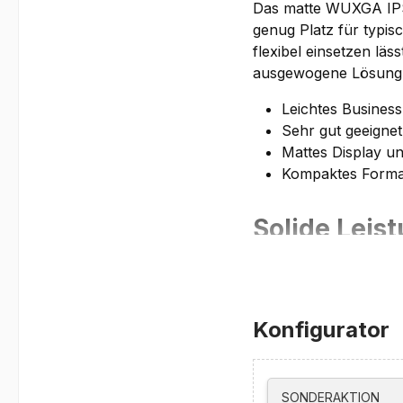
Das matte WUXGA IPS D
genug Platz für typis
flexibel einsetzen läs
ausgewogene Lösung
Leichtes Business
Sehr gut geeigne
Mattes Display u
Kompaktes Format 
Solide Leis
Im Inneren arbeitet ei
das ThinkPad T14 Gen
Videokonferenzen, Web
Konfigurator
Arbeitsspeicher schaf
GB PCIe 4.0 NVMe SSD
Besonders interessant
SONDERAKTION