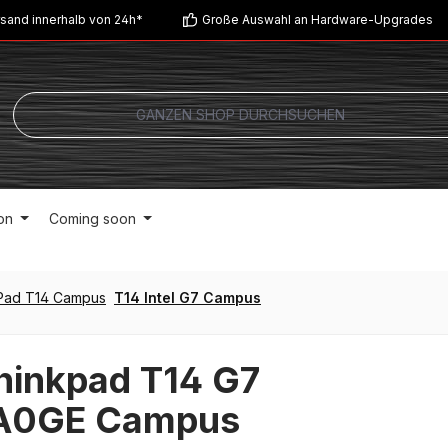
sand innerhalb von 24h*
Große Auswahl an Hardware-Upgrades
on
Coming soon
Pad T14 Campus
T14 Intel G7 Campus
hinkpad T14 G7
A0GE Campus