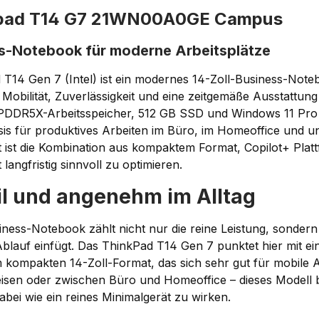
kpad T14 G7 21WN00A0GE Campus
ss-Notebook für moderne Arbeitsplätze
14 Gen 7 (Intel) ist ein modernes 14-Zoll-Business-Notebo
 Mobilität, Zuverlässigkeit und eine zeitgemäße Ausstattung 
LPDDR5X-Arbeitsspeicher, 512 GB SSD und Windows 11 Pro b
sis für produktives Arbeiten im Büro, im Homeoffice und u
 ist die Kombination aus kompaktem Format, Copilot+ Plat
 langfristig sinnvoll zu optimieren.
il und angenehm im Alltag
ness-Notebook zählt nicht nur die reine Leistung, sondern
 Ablauf einfügt. Das ThinkPad T14 Gen 7 punktet hier mit e
 kompakten 14-Zoll-Format, das sich sehr gut für mobile Ar
eisen oder zwischen Büro und Homeoffice – dieses Modell 
abei wie ein reines Minimalgerät zu wirken.