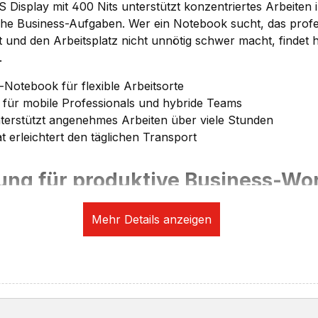
isplay mit 400 Nits unterstützt konzentriertes Arbeiten i
che Business-Aufgaben. Wer ein Notebook sucht, das profes
st und den Arbeitsplatz nicht unnötig schwer macht, findet h
.
-Notebook für flexible Arbeitsorte
t für mobile Professionals und hybride Teams
nterstützt angenehmes Arbeiten über viele Stunden
erleichtert den täglichen Transport
tung für produktive Business-Wo
n Intel Core Ultra 5 325 mit 8 Kernen und bis zu 4,5 GHz Tu
 7 bestens für typische Business-Anwendungen, Office, 
-Tools und strukturiertes Multitasking aufgestellt. Die 
fen eine flüssige Grundlage für den professionellen Alltag,
 schnelle Systemstarts und kurze Ladezeiten unterstützt
 ist, dass dieses Modell mit LPCAMM2-Speicher arbeitet u