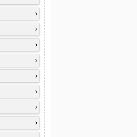
ie Möglichkeit, es
. Wer heute solide
gliche Basis.
oderne KI-
OPS schafft die
n Arbeitsalltag.
 die heute bereits
klassische
llt ist. Wer