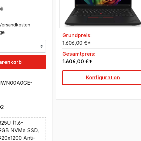
*
Versandkosten
age
Grundpreis:
1.606,00 €*
Gesamtpreis:
1.606,00 €*
arenkorb
Konfiguration
1WN00A0GE-
02
325U (1.6-
512GB NVMe SSD,
20x1200 Anti-