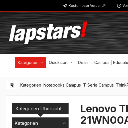
Kostenloser Versand*
Ver
m Hauptinhalt springen
Zur Suche springen
Zur Hauptnavigation springen
Kategorien
Quickstart
Deals
Campus | Educati
Kategorien
Notebooks Campus
T-Serie Campus
Think
Lenovo T
Kategorien Übersicht
21WN00
Kategorien