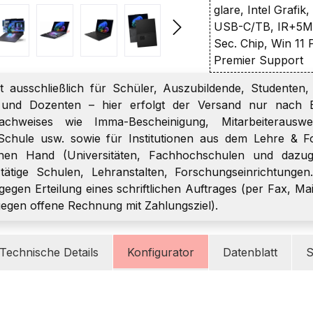
glare, Intel Grafik
USB-C/TB, IR+5M
Sec. Chip, Win 11 
Premier Support
t ausschließlich für Schüler, Auszubildende, Studenten, 
r und Dozenten – hier erfolgt der Versand nur nach E
chweises wie Imma-Bescheinigung, Mitarbeiterauswei
Schule usw. sowie für Institutionen aus dem Lehre & F
chen Hand (Universitäten, Fachhochschulen und dazugeh
h tätige Schulen, Lehranstalten, Forschungseinrichtungen
gegen Erteilung eines schriftlichen Auftrages (per Fax, Mai
gegen offene Rechnung mit Zahlungsziel).
Technische Details
Konfigurator
Datenblatt
S