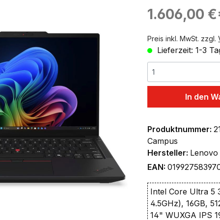
ingen
Regulärer Preis:
1.606,00 €
Preis inkl. MwSt. zzgl.
Lieferzeit: 1-3 T
In den W
Produktnummer:
2
Campus
Hersteller:
Lenovo
EAN:
01992758397
Intel Core Ultra 5 
4.5GHz), 16GB, 
14" WUXGA IPS 19