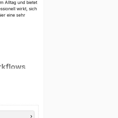
m Alltag und bietet
sionell wirkt, sich
ier eine sehr
rkflows
rbotakt. Damit ist
Kommunikation,
16 GB LPDDR5X-
 während die 512
.
nd auf bis zu 64 GB