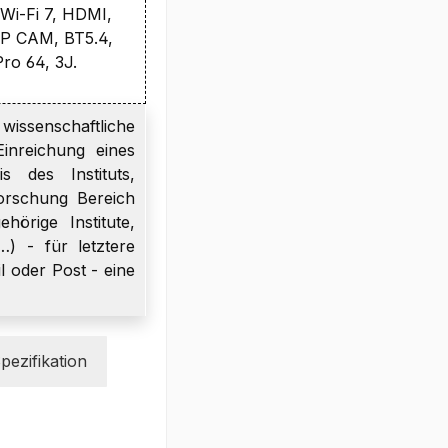
, Wi-Fi 7, HDMI,
P CAM, BT5.4,
Pro 64, 3J.
wissenschaftliche
inreichung eines
s des Instituts,
orschung Bereich
örige Institute,
…) - für letztere
l oder Post - eine
pezifikation