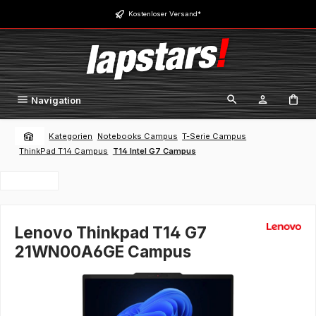
Zum Hauptinhalt springen
Kostenloser Versand*
Navigation
Kategorien
Notebooks Campus
T-Serie Campus
ThinkPad T14 Campus
T14 Intel G7 Campus
Lenovo Thinkpad T14 G7
21WN00A6GE Campus
Bildergalerie überspringen