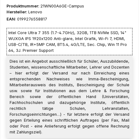
Produktnummer:
21WN00A6GE-Campus
Hersteller:
Lenovo
EAN:
0199276558817
Intel Core Ultra 7 355 (1.7-4.7GHz), 32GB, 1TB NVMe SSD, 14"
WUXGA IPS 1920x1200 Anti-glare, Intel Grafik, Wi-Fi 7, HDMI,
USB-C/TB, IR+5MP CAM, BT5.4, 4G/LTE, Sec. Chip, Win 11 Pro
64, 3J. Premier Support
Dies ist ein Angebot ausschließlich für Schüler, Auszubildende,
Studenten, wissenschaftliche Mitarbeiter, Lehrer und Dozenten
– hier erfolgt der Versand nur nach Einreichung eines
entsprechenden Nachweises wie Imma-Bescheinigung,
Mitarbeiterausweis des Instituts, Bescheinigung der Schule
usw. sowie für Institutionen aus dem Lehre & Forschung
Bereich sowie der öffentlichen Hand (Universitäten,
Fachhochschulen und dazugehörige Institute, öffentlich
rechtlich tätige Schulen, Lehranstalten,
Forschungseinrichtungen…) - für letztere erfolgt der Versand
gegen Erteilung eines schriftlichen Auftrages (per Fax, Mail
oder Post - eine Anlieferung erfolgt gegen offene Rechnung
mit Zahlungsziel).