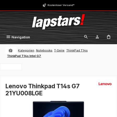
Zum Hauptinhalt springen
Kostenloser Versand*
Navigation
Kategorien
Notebooks
T-Serie
ThinkPad T14s
ThinkPad T14s Intel G7
Lenovo Thinkpad T14s G7
21YU008LGE
Bildergalerie überspringen