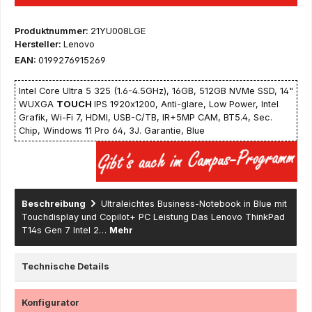
Produktnummer:
21YU008LGE
Hersteller:
Lenovo
EAN:
0199276915269
Intel Core Ultra 5 325 (1.6-4.5GHz), 16GB, 512GB NVMe SSD, 14"
WUXGA
TOUCH
IPS 1920x1200, Anti-glare, Low Power, Intel
Grafik, Wi-Fi 7, HDMI, USB-C/TB, IR+5MP CAM, BT5.4, Sec.
Chip, Windows 11 Pro 64, 3J. Garantie, Blue
Beschreibung
Ultraleichtes Business-Notebook in Blue mit
Touchdisplay und Copilot+ PC Leistung Das Lenovo ThinkPad
T14s Gen 7 Intel 2…
Mehr
Technische Details
Konfigurator