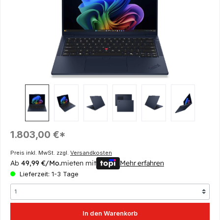
Regulärer Preis:
1.803,00 €*
Preis inkl. MwSt. zzgl.
Versandkosten
Ab
49,99 €/Mo.
mieten mit
Mehr erfahren
Lieferzeit: 1-3 Tage
In den Warenkorb