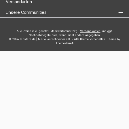
Versandarten
Unsere Communities
Alle Preise inkl. gesetzl. Mehrwertsteuer zzgl.
Versandkosten
und ggf.
Nachnahmegebühren, wenn nicht anders angegeben.
© 2026 lapstars.de | Mario Reifschneider e.K. - Alle Rechte vorbehalten. Theme by
ThemeWare®