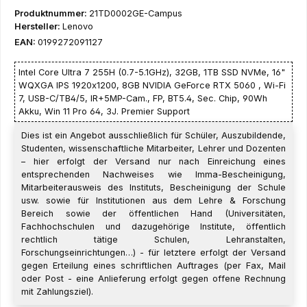
Produktnummer:
21TD0002GE-Campus
Hersteller:
Lenovo
EAN:
0199272091127
Intel Core Ultra 7 255H (0.7-5.1GHz), 32GB, 1TB SSD NVMe, 16"
WQXGA IPS 1920x1200, 8GB NVIDIA GeForce RTX 5060 , Wi-Fi
7, USB-C/TB4/5, IR+5MP-Cam., FP, BT5.4, Sec. Chip, 90Wh
Akku, Win 11 Pro 64, 3J. Premier Support
Dies ist ein Angebot ausschließlich für Schüler, Auszubildende,
Studenten, wissenschaftliche Mitarbeiter, Lehrer und Dozenten
– hier erfolgt der Versand nur nach Einreichung eines
entsprechenden Nachweises wie Imma-Bescheinigung,
Mitarbeiterausweis des Instituts, Bescheinigung der Schule
usw. sowie für Institutionen aus dem Lehre & Forschung
Bereich sowie der öffentlichen Hand (Universitäten,
Fachhochschulen und dazugehörige Institute, öffentlich
rechtlich tätige Schulen, Lehranstalten,
Forschungseinrichtungen…) - für letztere erfolgt der Versand
gegen Erteilung eines schriftlichen Auftrages (per Fax, Mail
oder Post - eine Anlieferung erfolgt gegen offene Rechnung
mit Zahlungsziel).