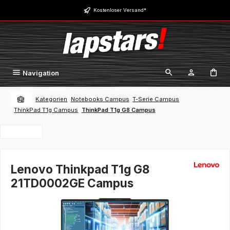
Zum Hauptinhalt springen
Kostenloser Versand*
Navigation
Kategorien
Notebooks Campus
T-Serie Campus
ThinkPad T1g Campus
ThinkPad T1g G8 Campus
Lenovo Thinkpad T1g G8
21TD0002GE Campus
Bildergalerie überspringen