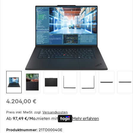
Bildergalerie überspringen
Regulärer Preis:
4.204,00 €
Preis inkl. MwSt. zzgl.
Versandkosten
Ab
97,49 €/Mo.
mieten mit
Mehr erfahren
Produktnummer:
21TD0004GE