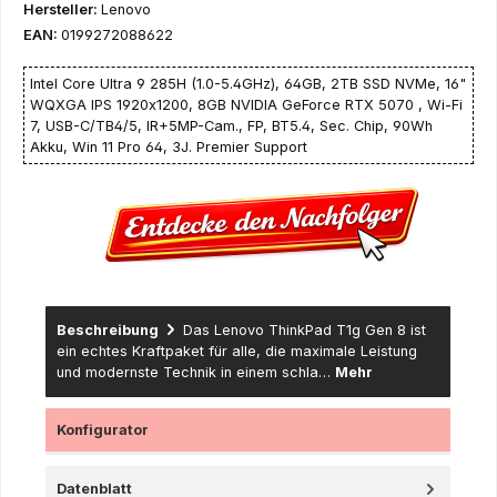
Hersteller:
Lenovo
EAN:
0199272088622
Intel Core Ultra 9 285H (1.0-5.4GHz), 64GB, 2TB SSD NVMe, 16"
WQXGA IPS 1920x1200, 8GB NVIDIA GeForce RTX 5070 , Wi-Fi
7, USB-C/TB4/5, IR+5MP-Cam., FP, BT5.4, Sec. Chip, 90Wh
Akku, Win 11 Pro 64, 3J. Premier Support
Beschreibung
Das Lenovo ThinkPad T1g Gen 8 ist
ein echtes Kraftpaket für alle, die maximale Leistung
und modernste Technik in einem schla…
Mehr
Konfigurator
Datenblatt