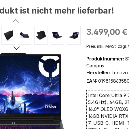
dukt ist nicht mehr lieferbar!
ingen
Regulärer Preis:
3.499,00 €
Preis inkl. MwSt. zzgl.
Produktnummer:
8
Campus
Hersteller:
Lenovo
EAN:
01981586358
Intel Core Ultra 9
5.4GHz), 64GB, 
16.0" OLED WQXG
16GB NVIDIA RTX 
7, USB-C, HDMI,