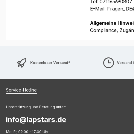
Local video (1080p
Tel: 071165690807
Die tatsächliche Ak
E-Mail: Fragen_D
Produktkonfiguratio
Energieverwaltungse
Allgemeine Hinwei
Akkus nimmt mit d
Compliance, Zugäng
Software:
Windows 11 Pro 64
Größe und Reiseg
364.38 x 275.94 x 
Kostenloser Versand*
Versand 
Garantie:
2 Jahre Depot/Brin
(beinhaltet u.a. pr
Akku
Service-Hotline
1.0t CO2-Kompensa
Bilder und technis
Unterstützung und Beratung unter:
info@lapstars.de
Mo-Fr, 09:00 - 17:00 Uhr