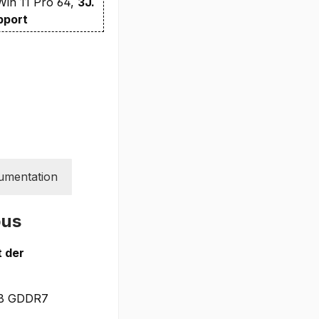
Win 11 Pro 64,
3J.
pport
umentation
pus
t der
 GB GDDR7