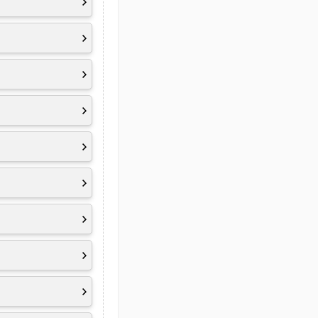
rt 2.1[2]
)