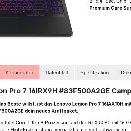
BT5.4, Sec. Chip, 
Premium Care Su
Konfigurator
Datenblatt
Spezifikation
Dok
ion Pro 7 16IRX9H #83F500A2GE Cam
s Beste willst, ist das Lenovo Legion Pro 7 16IAX10H mi
F500A2GE dein neues Kraftpaket.
em Intel Core Ultra 9 Prozessor und der RTX 5080 mit 16
ure High-End-Leistung, verpackt in einem hochwertigen