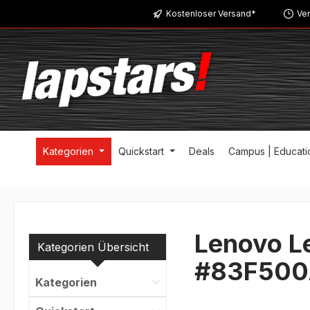
Kostenloser Versand*
Ver
m Hauptinhalt springen
Zur Suche springen
Zur Hauptnavigation springen
Kategorien
Quickstart
Deals
Campus | Educati
Lenovo L
Kategorien Übersicht
#83F500
Kategorien