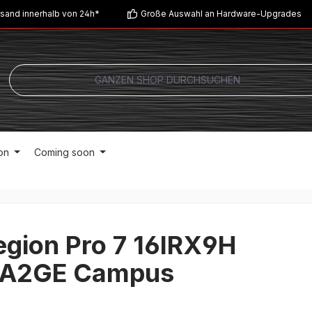
sand innerhalb von 24h*
Große Auswahl an Hardware-Upgrades
on
Coming soon
egion Pro 7 16IRX9H
A2GE Campus