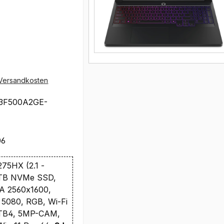
Versandkosten
3F500A2GE-
06
 275HX (2.1 -
2TB NVMe SSD,
A 2560x1600,
5080, RGB, Wi-Fi
 TB4, 5MP-CAM,