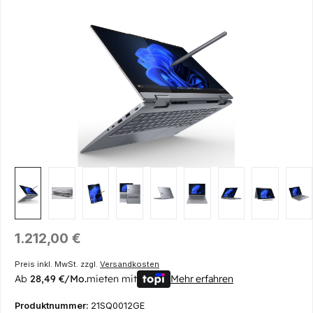
Bildergalerie überspringen
Regulärer Preis:
1.212,00 €
Preis inkl. MwSt. zzgl.
Versandkosten
Ab
28,49 €/Mo.
mieten mit
Mehr erfahren
Produktnummer:
21SQ0012GE