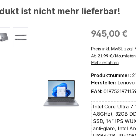
dukt ist nicht mehr lieferbar!
ingen
Regulärer Preis:
945,00 €
Preis inkl. MwSt. zzgl.
Ab
21,99 €/Mo.
mieten
Mehr erfahren
Produktnummer:
2
Hersteller:
Lenovo
EAN:
019753197115
Intel Core Ultra 7
4.8GHz), 32GB D
SSD, 14” IPS WU
anti-glare, Intel Ar
USB4/TB, IR+1080