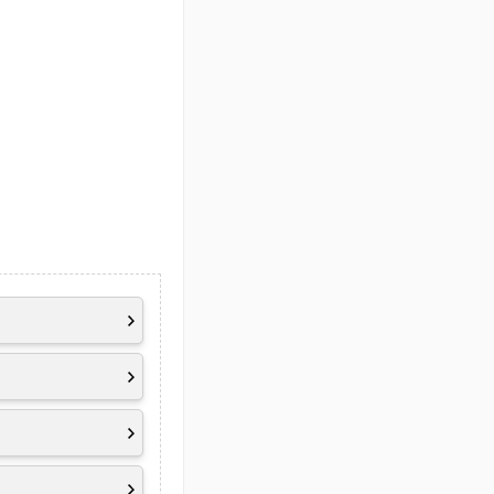
-on-LAN
4
2.1