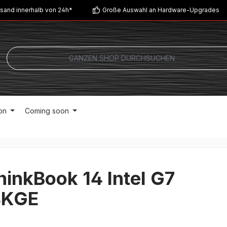
sand innerhalb von 24h*
Große Auswahl an Hardware-Upgrades
on
Coming soon
inkBook 14 Intel G7
4KGE