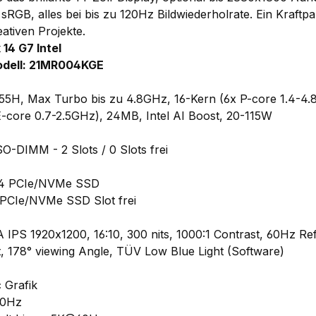
RGB, alles bei bis zu 120Hz Bildwiederholrate. Ein Kraftpa
ativen Projekte.
14 G7 Intel
odell: 21MR004KGE
 155H, Max Turbo bis zu 4.8GHz, 16-Kern (6x P-core 1.4-4
-core 0.7-2.5GHz), 24MB, Intel AI Boost, 20-115W
-DIMM - 2 Slots / 0 Slots frei
x4 PCIe/NVMe SSD
 PCIe/NVMe SSD Slot frei
IPS 1920x1200, 16:10, 300 nits, 1000:1 Contrast, 60Hz R
 178° viewing Angle, TÜV Low Blue Light (Software)
c Grafik
60Hz