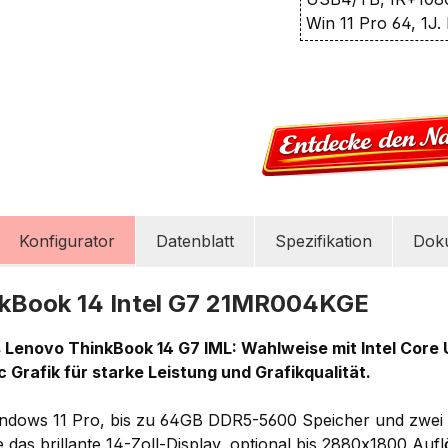
Win 11 Pro 64, 1J
Konfigurator
Datenblatt
Spezifikation
Dok
kBook 14 Intel G7 21MR004KGE
 Lenovo ThinkBook 14 G7 IML: Wahlweise mit Intel Core 
rc Grafik für starke Leistung und Grafikqualität.
Windows 11 Pro, bis zu 64GB DDR5-5600 Speicher und zwe
das brillante 14-Zoll-Display, optional bis 2880x1800 Aufl