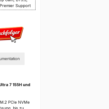
. Premier Support
umentation
Ultra 7 155H und
i M.2 PCIe NVMe
ösung, bis zu