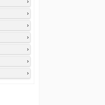
tur und der
pport