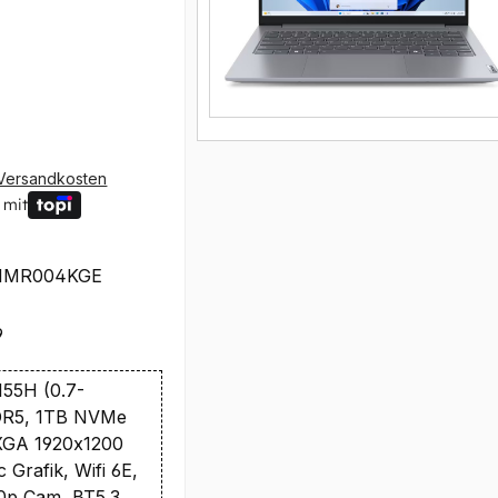
Versandkosten
 mit
1MR004KGE
9
 155H (0.7-
DR5, 1TB NVMe
XGA 1920x1200
c Grafik, Wifi 6E,
p Cam, BT5.3,