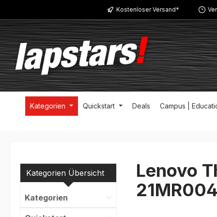
Kostenloser Versand*
Ver
m Hauptinhalt springen
Zur Suche springen
Zur Hauptnavigation springen
Kategorien
Quickstart
Deals
Campus | Educati
Lenovo Th
Kategorien Übersicht
21MR00
Kategorien