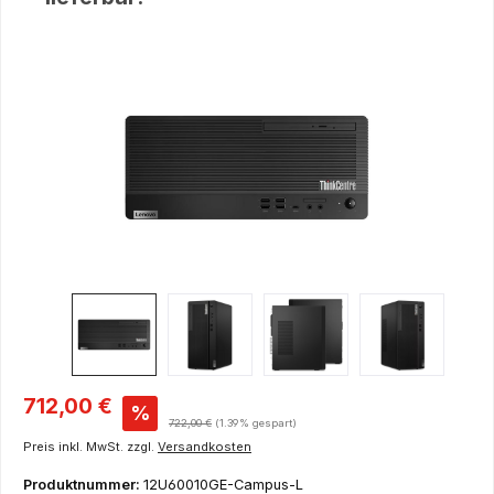
Bildergalerie überspringen
Verkaufspreis:
712,00 €
%
Regulärer Preis:
722,00 €
(1.39% gespart)
Preis inkl. MwSt. zzgl.
Versandkosten
Produktnummer:
12U60010GE-Campus-L