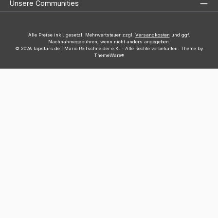
Unsere Communities
Alle Preise inkl. gesetzl. Mehrwertsteuer zzgl.
Versandkosten
und ggf.
Nachnahmegebühren, wenn nicht anders angegeben.
© 2026 lapstars.de | Mario Reifschneider e.K. - Alle Rechte vorbehalten. Theme by
ThemeWare®