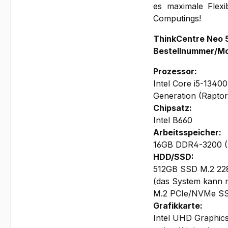
es maximale Flexi
Computings!
ThinkCentre Neo 
Bestellnummer/M
Prozessor:
Intel Core i5-1340
Generation (Rapto
Chipsatz:
Intel B660
Arbeitsspeicher:
16GB DDR4-3200 (UD
HDD/SSD:
512GB SSD M.2 22
(das System kann m
M.2 PCIe/NVMe S
Grafikkarte:
Intel UHD Graphic