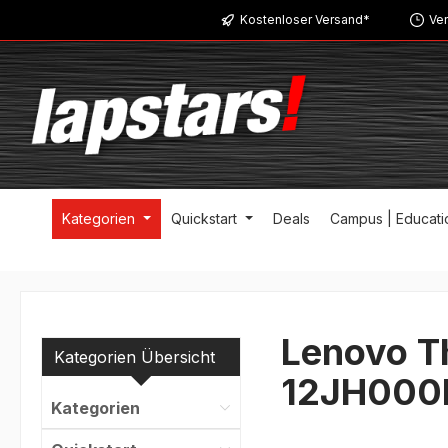
Kostenloser Versand*
Ver
m Hauptinhalt springen
Zur Suche springen
Zur Hauptnavigation springen
Kategorien
Quickstart
Deals
Campus | Educati
Lenovo T
Kategorien Übersicht
12JH000
Kategorien