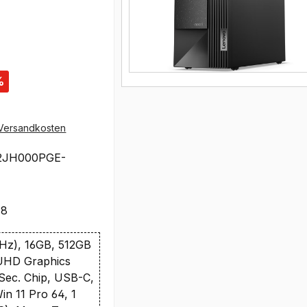
%
Versandkosten
2JH000PGE-
78
GHz), 16GB, 512GB
UHD Graphics
 Sec. Chip, USB-C,
n 11 Pro 64, 1