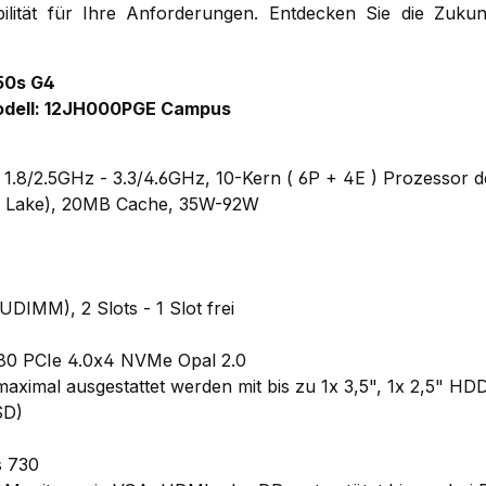
bilität für Ihre Anforderungen. Entdecken Sie die Zuku
50s G4
odell: 12JH000PGE Campus
0 1.8/2.5GHz - 3.3/4.6GHz, 10-Kern ( 6P + 4E ) Prozessor d
r Lake), 20MB Cache, 35W-92W
IMM), 2 Slots - 1 Slot frei
80 PCIe 4.0x4 NVMe Opal 2.0
aximal ausgestattet werden mit bis zu 1x 3,5", 1x 2,5" H
SD)
s 730