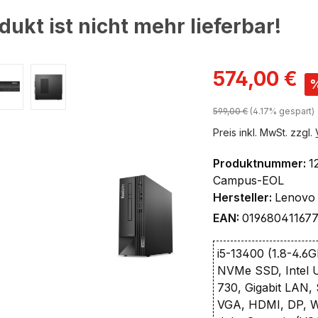
dukt ist nicht mehr lieferbar!
ingen
Verkaufspreis:
574,00 €
Regulärer Preis:
599,00 €
(4.17% gespart)
Preis inkl. MwSt. zzgl.
Produktnummer:
1
Campus-EOL
Hersteller:
Lenovo
EAN:
01968041167
i5-13400 (1.8-4.6
NVMe SSD, Intel 
730, Gigabit LAN,
VGA, HDMI, DP, Wi