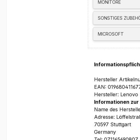
MONITORE
Software:
Windows 11 Pro 64
SONSTIGES ZUBEH
Größe und Gewich
100 x 308 x 274.8 
MICROSOFT
Garantie:
1-Jahr Depot/Bring
Herstellergaranti
Informationspflic
Bilder und technis
Hersteller Artik
EAN: 01968041167
Hersteller: Lenovo
Informationen zur
Name des Herstell
Adresse: Löffelstr
70597 Stuttgart
Germany
Tel: 071165690807