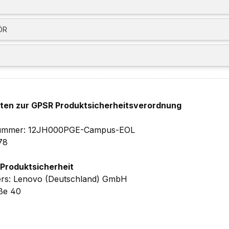
ÖR
t:
mm (BxTxH) - 7,4 l - 4,5kg
-In Herstellergarantie
inkl. Upgrade auf 1 Jahr Vor-Ort-
e
hten zur GPSR Produktsicherheitsverordnung
che Details ohne Gewähr.
elnummer: 12JH000PGE-Campus-EOL
78
 Produktsicherheit
ers: Lenovo (Deutschland) GmbH
aße 40