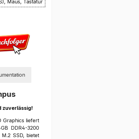
S), Maus, Tastatur
umentation
mpus
 zuverlässig!
 Graphics liefert
 64GB DDR4-3200
 M.2 SSD, bietet