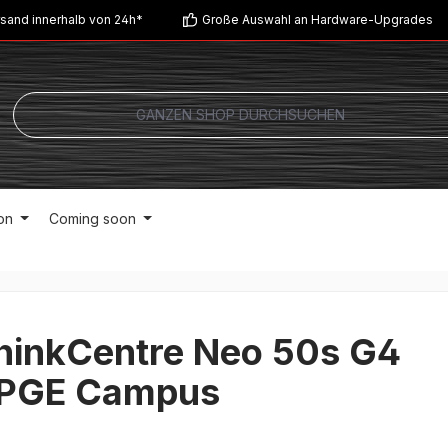
sand innerhalb von 24h*
Große Auswahl an Hardware-Upgrades
on
Coming soon
hinkCentre Neo 50s G4
PGE Campus