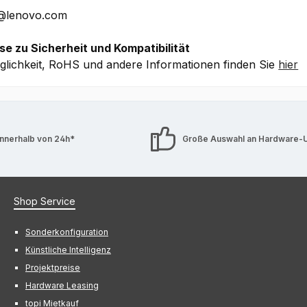
E@lenovo.com
se zu Sicherheit und Kompatibilität
lichkeit, RoHS und andere Informationen finden Sie
hier
innerhalb von 24h*
Große Auswahl an Hardware-
Shop Service
Sonderkonfiguration
Künstliche Intelligenz
Projektpreise
Hardware Leasing
topi Mietkauf