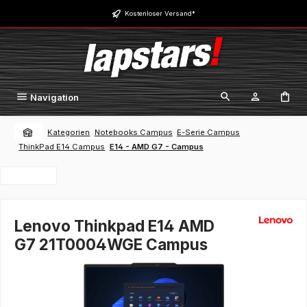
Zum Hauptinhalt springen
Kostenloser Versand*
Navigation
Kategorien
Notebooks Campus
E-Serie Campus
ThinkPad E14 Campus
E14 - AMD G7 - Campus
Lenovo Thinkpad E14 AMD
G7 21T0004WGE Campus
Bildergalerie überspringen