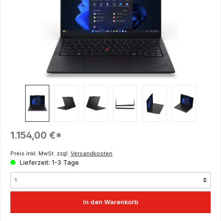
Regulärer Preis:
1.154,00 €*
Preis inkl. MwSt. zzgl.
Versandkosten
Lieferzeit: 1-3 Tage
In den Warenkorb