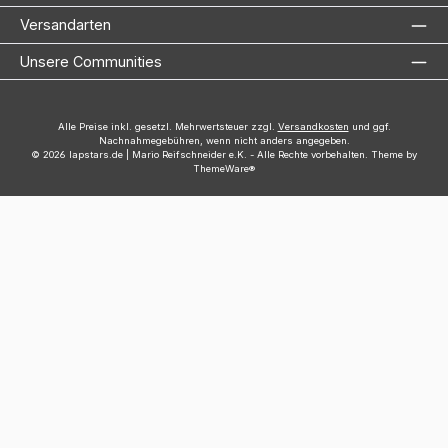
Versandarten
Unsere Communities
Alle Preise inkl. gesetzl. Mehrwertsteuer zzgl.
Versandkosten
und ggf.
Nachnahmegebühren, wenn nicht anders angegeben.
© 2026 lapstars.de | Mario Reifschneider e.K. - Alle Rechte vorbehalten. Theme by
ThemeWare®