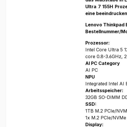
Ultra 7 155H Proze
eine beeindrucke
Lenovo Thinkpad E
Bestellnummer/M
Prozessor:
Intel Core Ultra 5
core 0.8-3.6GHz, 2
AI PC Category
AI PC
NPU
Integrated Intel AI
Arbeitsspeicher:
32GB SO-DIMM DDR5
SSD:
1TB M.2 PCIe/NVM
1x M.2 PCIe/NVMe 
Display: