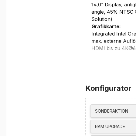
14,0” Display, anti
angle, 45% NTSC C
Solution)
Grafikkarte:
Integrated Intel Gr
max. externe Auflö
HDMI bis zu 4K@
USB-C bis zu 5K
Thunderbolt bis 
unterstützt bis zu 
Netzwerk/Kommun
integrierte 1080p +
Konfigurator
Wi-Fi 6E, 802.11ax 
Bluetooth 5.3
Gigabit Ethernet, 
SONDERAKTION
Schnittstellen/St
1x USB-A (USB 5Gb
RAM UPGRADE
1x USB-A (USB 10G
1x USB-C (USB 20G