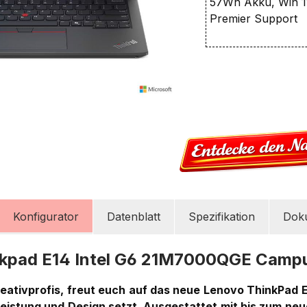
57Wh Akku, Win 11
Premier Support
Konfigurator
Datenblatt
Spezifikation
Dok
nkpad E14 Intel G6 21M7000QGE Camp
eativprofis, freut euch auf das neue Lenovo ThinkPad E1
eistung und Design setzt. Ausgestattet mit bis zum neu