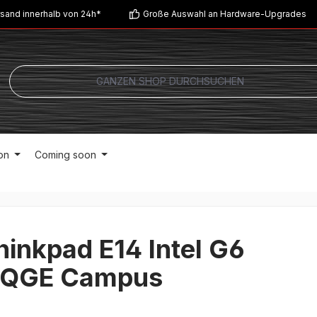
sand innerhalb von 24h*
Große Auswahl an Hardware-Upgrades
on
Coming soon
inkpad E14 Intel G6
QGE Campus