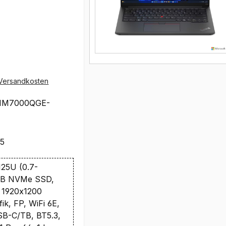
Versandkosten
1M7000QGE-
25
 125U (0.7-
1TB NVMe SSD,
 1920x1200
fik, FP, WiFi 6E,
B-C/TB, BT5.3,