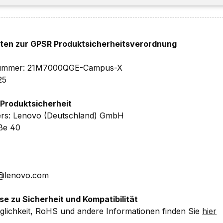
che Details ohne Gewähr.
hten zur GPSR Produktsicherheitsverordnung
elnummer: 21M7000QGE-Campus-X
25
 Produktsicherheit
ers: Lenovo (Deutschland) GmbH
aße 40
E@lenovo.com
se zu Sicherheit und Kompatibilität
lichkeit, RoHS und andere Informationen finden Sie
hier