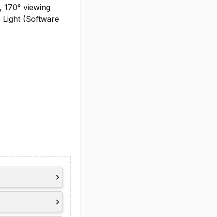
, 170° viewing
Light (Software
-on-LAN
 1.4