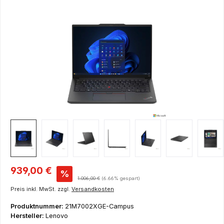
Bildergalerie überspringen
Verkaufspreis:
939,00 €
%
Regulärer Preis:
1.006,00 €
(6.66% gespart)
Preis inkl. MwSt. zzgl.
Versandkosten
Produktnummer:
21M7002XGE-Campus
Hersteller:
Lenovo