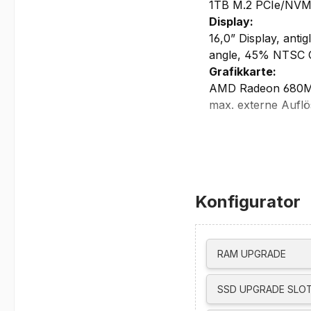
1TB M.2 PCIe/NVM
Display:
16,0” Display, anti
angle, 45% NTSC C
Grafikkarte:
AMD Radeon 680M
max. externe Auflö
HDMI bis zu 4K@
USB4 bis zu 5K@
USB-C bis zu 5K@
unterstützt bis zu 
Netzwerk/Kommun
Konfigurator
5.0MP + IR discret
Qualcomm Wi-Fi 6E
Bluetooth 5.3
Gigabit Ethernet,
RAM UPGRADE
WWAN Quectel EM0
Schnittstellen/St
SSD UPGRADE SLOT
Fingerprint Reader