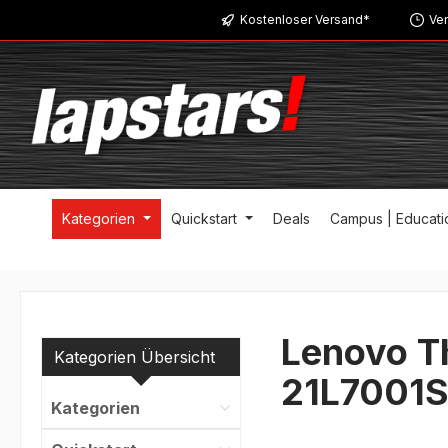
Kostenloser Versand*
Ver
m Hauptinhalt springen
Zur Suche springen
Zur Hauptnavigation springen
Kategorien
Quickstart
Deals
Campus | Educati
Lenovo T
Kategorien Übersicht
21L7001
Kategorien