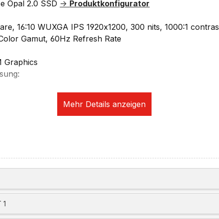
e Opal 2.0 SSD
->
Produktkonfigurator
glare, 16:10 WUXGA IPS 1920x1200, 300 nits, 1000:1 contras
olor Gamut, 60Hz Refresh Rate
 Graphics
sung:
60Hz
120Hz
120Hz
vier unabhängige Displays (drei extern)
ikation:
e Camera, mit privacy Shutter, fixed Focus
 NFA725, 11ax 2x2
 Realtek RTL8111EPV, 1x RJ-45, supports Wake-on-LAN
61K-GL, 4G LTE CAT6, with Embedded eSIM
eckplätze:
 1
 Touch-Style im Power-Button