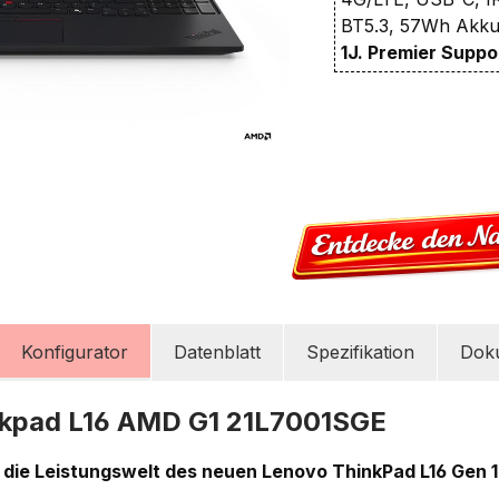
BT5.3, 57Wh Akku,
1J. Premier Suppo
Konfigurator
Datenblatt
Spezifikation
Dok
nkpad L16 AMD G1 21L7001SGE
n die Leistungswelt des neuen Lenovo ThinkPad L16 Gen 