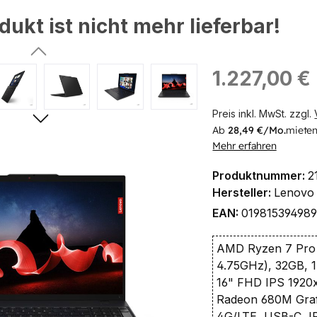
dukt ist nicht mehr lieferbar!
ingen
Regulärer Preis:
1.227,00 €
Preis inkl. MwSt. zzgl.
Ab
28,49 €/Mo.
mieten
Mehr erfahren
Produktnummer:
2
Hersteller:
Lenovo
EAN:
01981539498
AMD Ryzen 7 Pro 
4.75GHz), 32GB,
16" FHD IPS 1920
Radeon 680M Grafi
4G/LTE, USB-C, 