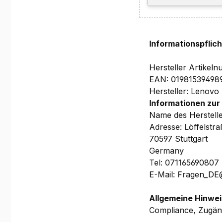
357.2 x 253.4 x 20
Garantie:
1 Jahr Depot/Bring
(beinhaltet u.a. pr
Informationspflic
Akku
Hersteller Artike
EAN: 01981539498
Bilder und technis
Hersteller: Lenovo
Informationen zur
Name des Herstell
Adresse: Löffelstr
70597 Stuttgart
Germany
Tel: 071165690807
E-Mail: Fragen_D
Allgemeine Hinwei
Compliance, Zugäng