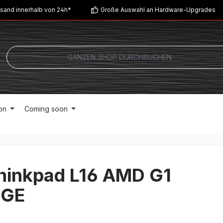
sand innerhalb von 24h*
Große Auswahl an Hardware-Upgrades
on
Coming soon
hinkpad L16 AMD G1
SGE