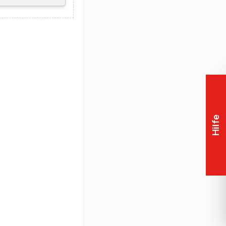
pport
llergarantie auf
Hilfe