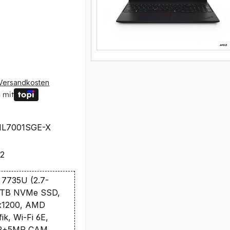
Versandkosten
 mit
1L7001SGE-X
92
7735U (2.7-
 1TB NVMe SSD,
x1200, AMD
k, Wi-Fi 6E,
IR+5MP CAM,