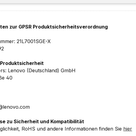
.78 mm (BxTxH) – ab 1,77 kg
-In Herstellergarantie
inkl. Upgrade auf 1 Jahr Premier Su
iorisierten Vor Ort Service)
, 1 Jahr Depot/Bring-In-Herste
hten zur GPSR Produktsicherheitsverordnung
lnummer: 21L7001SGE-X
92
che Details ohne Gewähr.
 Produktsicherheit
ers: Lenovo (Deutschland) GmbH
aße 40
E@lenovo.com
se zu Sicherheit und Kompatibilität
lichkeit, RoHS und andere Informationen finden Sie
hier