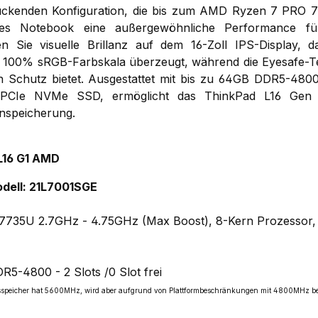
ruckenden Konfiguration, die bis zum AMD Ryzen 7 PRO 
ieses Notebook eine außergewöhnliche Performance für
n Sie visuelle Brillanz auf dem 16-Zoll IPS-Display, 
er 100% sRGB-Farbskala überzeugt, während die Eyesafe-T
n Schutz bietet. Ausgestattet mit bis zu 64GB DDR5-480
PCIe NVMe SSD, ermöglicht das ThinkPad L16 Gen 
nspeicherung.
L16 G1 AMD
dell: 21L7001SGE
735U 2.7GHz - 4.75GHz (Max Boost), 8-Kern Prozessor,
-4800 - 2 Slots /0 Slot fre
i
eitsspeicher hat 5600MHz, wird aber aufgrund von Plattformbeschränkungen mit 4800MHz be