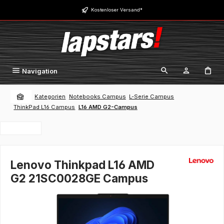
Zum Hauptinhalt springen
Kostenloser Versand*
Navigation
Kategorien
Notebooks Campus
L-Serie Campus
ThinkPad L16 Campus
L16 AMD G2-Campus
Lenovo Thinkpad L16 AMD
G2 21SC0028GE Campus
Bildergalerie überspringen