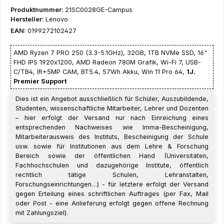
Produktnummer:
21SC0028GE-Campus
Hersteller:
Lenovo
EAN:
0199272102427
AMD Ryzen 7 PRO 250 (3.3-5.1GHz), 32GB, 1TB NVMe SSD, 16"
FHD IPS 1920x1200, AMD Radeon 780M Grafik, Wi-Fi 7, USB-
C/TB4, IR+5MP CAM, BT5.4, 57Wh Akku, Win 11 Pro 64,
1J.
Premier Support
Dies ist ein Angebot ausschließlich für Schüler, Auszubildende,
Studenten, wissenschaftliche Mitarbeiter, Lehrer und Dozenten
– hier erfolgt der Versand nur nach Einreichung eines
entsprechenden Nachweises wie Imma-Bescheinigung,
Mitarbeiterausweis des Instituts, Bescheinigung der Schule
usw. sowie für Institutionen aus dem Lehre & Forschung
Bereich sowie der öffentlichen Hand (Universitäten,
Fachhochschulen und dazugehörige Institute, öffentlich
rechtlich tätige Schulen, Lehranstalten,
Forschungseinrichtungen…) - für letztere erfolgt der Versand
gegen Erteilung eines schriftlichen Auftrages (per Fax, Mail
oder Post - eine Anlieferung erfolgt gegen offene Rechnung
mit Zahlungsziel).