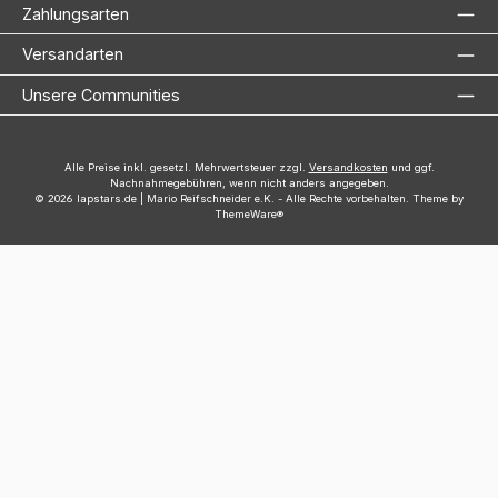
Zahlungsarten
Versandarten
Unsere Communities
Alle Preise inkl. gesetzl. Mehrwertsteuer zzgl.
Versandkosten
und ggf.
Nachnahmegebühren, wenn nicht anders angegeben.
© 2026 lapstars.de | Mario Reifschneider e.K. - Alle Rechte vorbehalten. Theme by
ThemeWare®