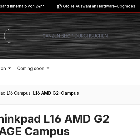
sand innerhalb von 24h*
Große Auswahl an Hardware-Upgrades
ion
Coming soon
Pad L16 Campus
L16 AMD G2-Campus
hinkpad L16 AMD G2
AGE Campus