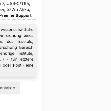
i 7, USB-C/TB4,
.4, 57Wh Akku,
 Premier Support
wissenschaftliche
inreichung eines
s des Instituts,
orschung Bereich
örige Institute,
…) - für letztere
l oder Post - eine
ntation