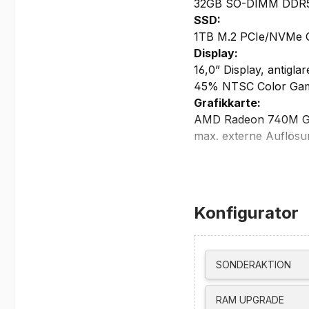
32GB SO-DIMM DDR5-5
SSD:
1TB M.2 PCIe/NVMe 
Display:
16,0” Display, antigl
45% NTSC Color Gam
Grafikkarte:
AMD Radeon 740M G
max. externe Auflösu
HDMI bis zu 3840x2
Thunderbolt bis zu 
unterstützt bis zu vie
Netzwerk/Kommunika
Konfigurator
5.0MP + IR discrete C
Gigabit Ethernet, 1x
MediaTek Wi-Fi 7 MT7
SONDERAKTION
Bluetooth 5.4
WWAN ready
RAM UPGRADE
Schnittstellen/Steck