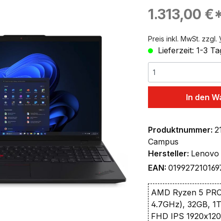
ingen
Regulärer Preis:
1.313,00 €
Preis inkl. MwSt. zzgl.
Lieferzeit: 1-3 T
In den W
Produktnummer:
2
Campus
Hersteller:
Lenovo
EAN:
019927210169
AMD Ryzen 5 PRO 
4.7GHz), 32GB, 1
FHD IPS 1920x12