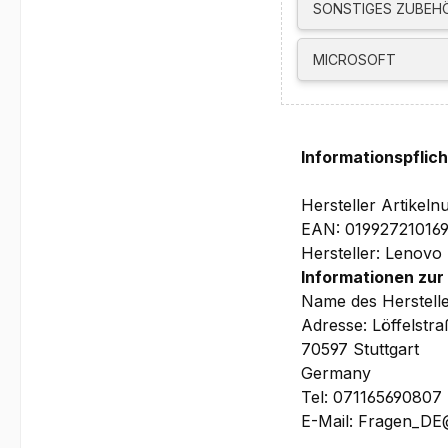
357.2 x 253.4 x 10.96/
SONSTIGES ZUBEH
Garantie:
1 Jahr Depot/Bring-In
MICROSOFT
priorisierten Vor Ort
Bilder und technische
Informationspflic
Hersteller Artike
EAN: 01992721016
Hersteller: Lenovo
Informationen zur
Name des Herstell
Adresse: Löffelstr
70597 Stuttgart
Germany
Tel: 071165690807
E-Mail: Fragen_D