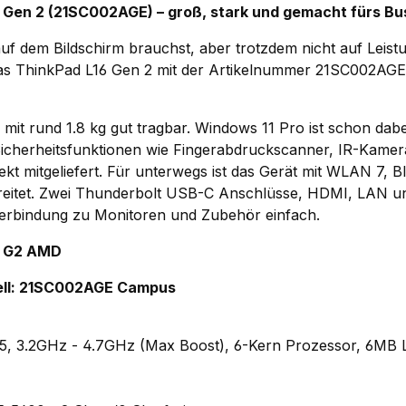
 Gen 2 (21SC002AGE) – groß, stark und gemacht fürs B
uf dem Bildschirm brauchst, aber trotzdem nicht auf Leist
t das ThinkPad L16 Gen 2 mit der Artikelnummer 21SC002AGE 
i mit rund 1.8 kg gut tragbar. Windows 11 Pro ist schon dab
cherheitsfunktionen wie Fingerabdruckscanner, IR-Kamer
kt mitgeliefert. Für unterwegs ist das Gerät mit WLAN 7, B
itet. Zwei Thunderbolt USB-C Anschlüsse, HDMI, LAN un
erbindung zu Monitoren und Zubehör einfach.
6 G2 AMD
ll: 21SC002AGE Campus
, 3.2GHz - 4.7GHz (Max Boost), 6-Kern Prozessor, 6MB 