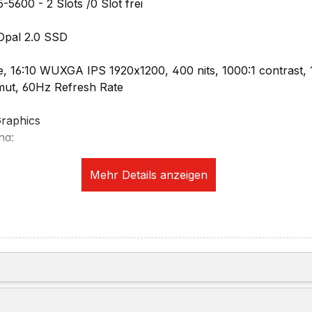
600 - 2 Slots /0 Slot frei
Opal 2.0 SSD
are, 16:10 WUXGA IPS 1920x1200, 400 nits, 1000:1 contrast, 
ut, 60Hz Refresh Rate
raphics
ng:
160 @ 60Hz
7680x4320 @ 60Hz
r unabhängige Displays (drei extern)
tion:
amera, mit privacy Shutter, fixed Focus
 RJ-45, supports Wake-on-LAN
925, 802.11be 2x2
plätze: