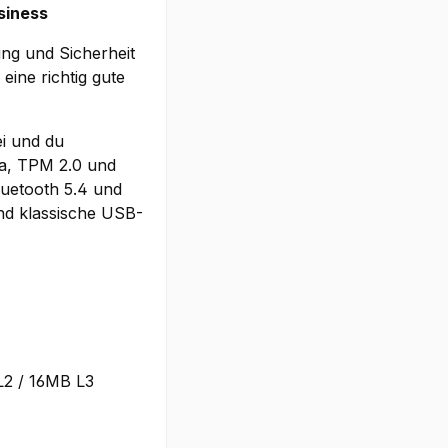
usiness
ung und Sicherheit
eine richtig gute
ei und du
a, TPM 2.0 und
luetooth 5.4 und
d klassische USB-
L2 / 16MB L3