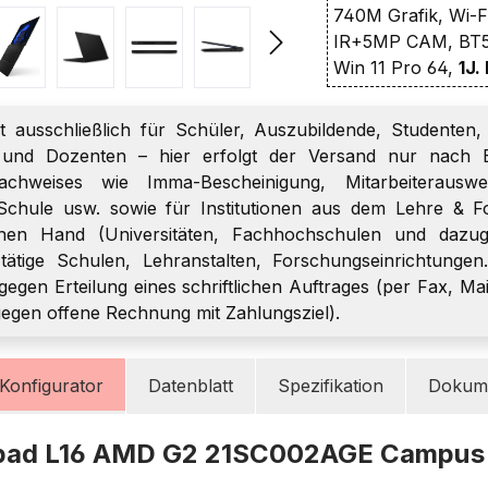
740M Grafik, Wi-F
IR+5MP CAM, BT5
Win 11 Pro 64,
1J.
t ausschließlich für Schüler, Auszubildende, Studenten, 
r und Dozenten – hier erfolgt der Versand nur nach E
chweises wie Imma-Bescheinigung, Mitarbeiterauswei
Schule usw. sowie für Institutionen aus dem Lehre & F
chen Hand (Universitäten, Fachhochschulen und dazugeh
h tätige Schulen, Lehranstalten, Forschungseinrichtungen
gegen Erteilung eines schriftlichen Auftrages (per Fax, Mai
gegen offene Rechnung mit Zahlungsziel).
Konfigurator
Datenblatt
Spezifikation
Dokume
kpad L16 AMD G2 21SC002AGE Campus