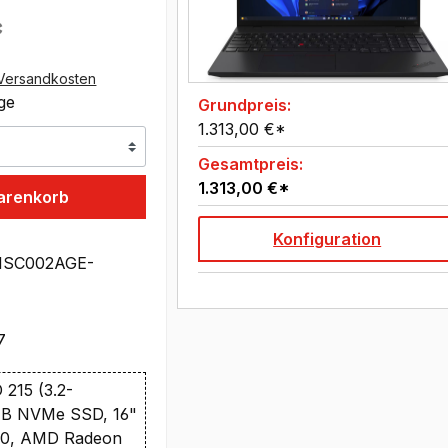
*
Versandkosten
age
Grundpreis:
1.313,00 €*
Gesamtpreis:
1.313,00 €*
arenkorb
Konfiguration
1SC002AGE-
7
215 (3.2-
TB NVMe SSD, 16"
00, AMD Radeon