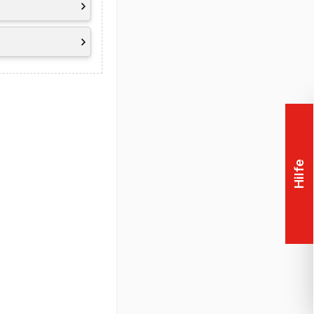
rt (beinhaltet u.a.
ku
Hilfe