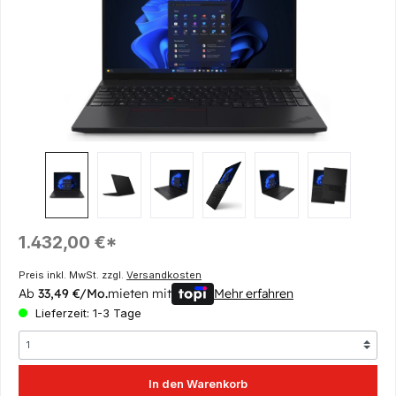
Regulärer Preis:
1.432,00 €*
Preis inkl. MwSt. zzgl.
Versandkosten
Ab
33,49 €/Mo.
mieten mit
Mehr erfahren
Lieferzeit: 1-3 Tage
In den Warenkorb