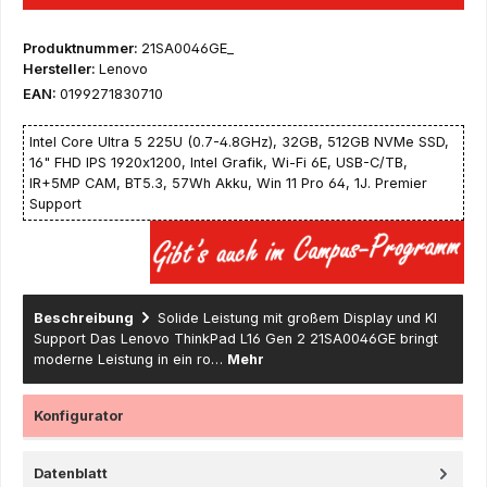
Produktnummer:
21SA0046GE_
Hersteller:
Lenovo
EAN:
0199271830710
Intel Core Ultra 5 225U (0.7-4.8GHz), 32GB, 512GB NVMe SSD,
16" FHD IPS 1920x1200, Intel Grafik, Wi-Fi 6E, USB-C/TB,
IR+5MP CAM, BT5.3, 57Wh Akku, Win 11 Pro 64, 1J. Premier
Support
Beschreibung
Solide Leistung mit großem Display und KI
Support Das Lenovo ThinkPad L16 Gen 2 21SA0046GE bringt
moderne Leistung in ein ro…
Mehr
Konfigurator
Datenblatt