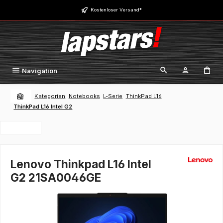
Zum Hauptinhalt springen
Kostenloser Versand*
Navigation
Kategorien
Notebooks
L-Serie
ThinkPad L16
ThinkPad L16 Intel G2
Lenovo Thinkpad L16 Intel
G2 21SA0046GE
Bildergalerie überspringen