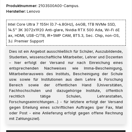
Produktnummer:
21G3S00A00-Campus.
Hersteller:
Lenovo
Intel Core Ultra 7 155H (0.7-4.8GHz), 64GB, 1TB NVMe SSD,
14.5" 3K 3072x1920 Anti-glare, Nvidia RTX 500 Ada, Wi-Fi 6E
ax, HDMI, USB-C/TB, IR+5MP CAM, BT5.3, Sec. Chip, non-OS,
3J. Premier Support
Dies ist ein Angebot ausschließlich für Schüler, Auszubildende,
Studenten, wissenschaftliche Mitarbeiter, Lehrer und Dozenten
– hier erfolgt der Versand nur nach Einreichung eines
entsprechenden Nachweises wie Imma-Bescheinigung,
Mitarbeiterausweis des Instituts, Bescheinigung der Schule
usw. sowie für Institutionen aus dem Lehre & Forschung
Bereich sowie der öffentlichen Hand (Universitäten,
Fachhochschulen und dazugehörige Institute, öffentlich
rechtlich tätige Schulen, Lehranstalten,
Forschungseinrichtungen…) - für letztere erfolgt der Versand
gegen Erteilung eines schriftlichen Auftrages (per Fax, Mail
oder Post - eine Anlieferung erfolgt gegen offene Rechnung
mit Zahlungsziel).