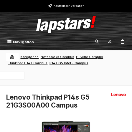
Zum Hauptinhalt springen
Kostenloser Versand*
Navigation
Kategorien
Notebooks Campus
P-Serie Campus
ThinkPad P14s Campus
P14s G5 Intel - Campus
Lenovo Thinkpad P14s G5
21G3S00A00 Campus
Bildergalerie überspringen