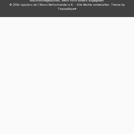
Nachnahmegebühren, wenn nicht anders angegeben.
© 2026 lapstars.de | Mario Reifschneider e.K. - Alle Rechte vorbehalten. Theme by
ThemeWare®