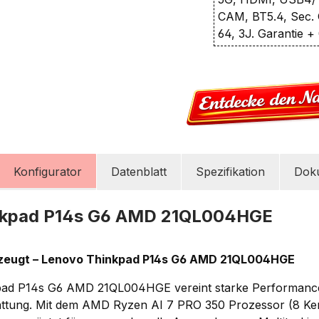
CAM, BT5.4, Sec. 
64, 3J. Garantie +
Konfigurator
Datenblatt
Spezifikation
Dok
nkpad P14s G6 AMD 21QL004HGE
erzeugt – Lenovo Thinkpad P14s G6 AMD 21QL004HGE
ad P14s G6 AMD 21QL004HGE vereint starke Performance
attung. Mit dem
AMD Ryzen AI 7 PRO 350 Prozessor
(8 Ker