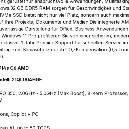
ens gerüstet für anspruchsvolle Anwendungen, Multitaski
lows.
32 GB DDR5 RAM
sorgen für Geschwindigkeit und Stabi
 NVMe SSD
bietet nicht nur viel Platz, sondern auch maxima
auf Ihre Projekte, Dokumente und Medien.Die
integrierte 
 zuverlässige Darstellung für Office, Business-Anwendungen
t
Windows 11 Pro
profitieren Sie von einer sicheren, mode
nklusive:
1 Jahr Premier Support
für schnellen Service im
Beitrag zum Klimaschutz durch
CO₂-Kompensation
(0,5 Ton
e).
P14s G6 AMD
dell: 21QL004HGE
O 350, 2.0GHz - 5.0GHz (Max Boost), 8-Kern Prozessor
W
ions
,
Copilot + PC
zen AI, up to 50 TOPS