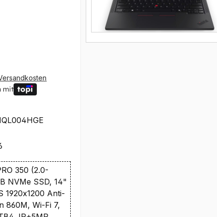
Versandkosten
 mit
1QL004HGE
6
RO 350 (2.0-
TB NVMe SSD, 14"
 1920x1200 Anti-
 860M, Wi-Fi 7,
TB4, IR+5MP