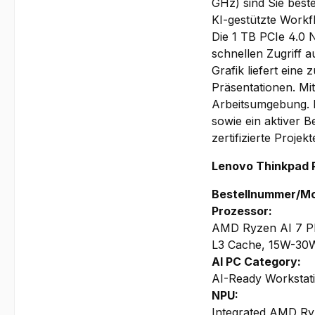
GHz) sind Sie best
KI-gestützte Workf
Die
1 TB PCIe 4.0
schnellen Zugriff 
Grafik
liefert eine
Präsentationen. Mi
Arbeitsumgebung. I
sowie ein aktiver 
zertifizierte Projekt
Lenovo Thinkpad 
Bestellnummer/Mo
Prozessor:
AMD Ryzen AI 7 PR
L3 Cache, 15W-30
AI PC Category:
AI-Ready Workstat
NPU:
Integrated AMD Ry