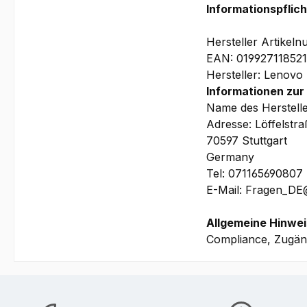
Informationspflic
Garantie:
3 Jahre Depot/Brin
Hersteller Artike
(beinhaltet u.a. pr
EAN: 01992711852
Akku
Hersteller: Lenovo
0,5t CO2-Kompensa
Informationen zur
Name des Herstell
Bilder und technis
Adresse: Löffelstr
70597 Stuttgart
Wir bitten Si
Germany
WorkStation vorh
Tel: 071165690807
Ihrem Lenovo Mo
E-Mail: Fragen_D
benötigen
Allgemeine Hinwei
Compliance, Zugäng