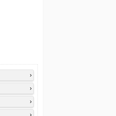
ast Ratio, 45%
ilm 5, DC