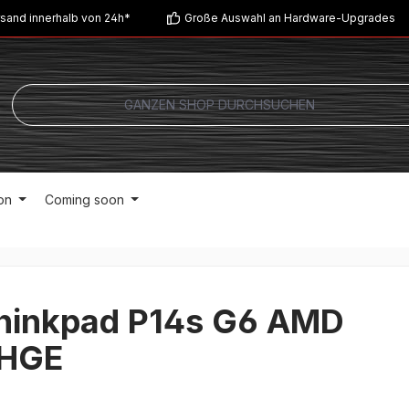
sand innerhalb von 24h*
Große Auswahl an Hardware-Upgrades
on
Coming soon
hinkpad P14s G6 AMD
HGE