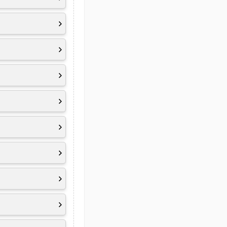
 Detection
nageability
 1.4
berfläche