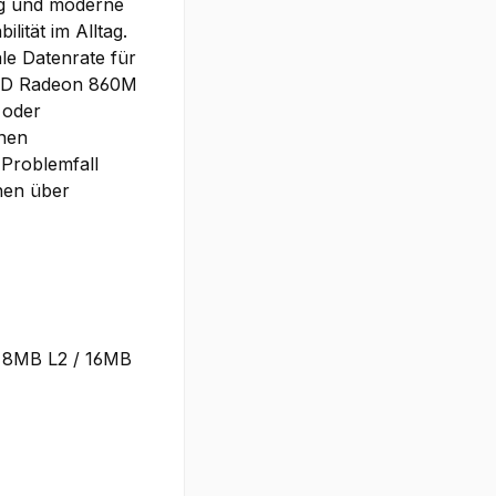
ng und moderne
lität im Alltag.
le Datenrate für
AMD Radeon 860M
 oder
rnen
 Problemfall
nen über
, 8MB L2 / 16MB