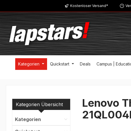
Kostenloser Versand*
Ver
m Hauptinhalt springen
Zur Suche springen
Zur Hauptnavigation springen
Kategorien
Quickstart
Deals
Campus | Educati
Lenovo T
Kategorien Übersicht
21QL004
Kategorien