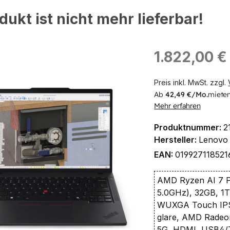
dukt ist nicht mehr lieferbar!
ingen
Regulärer Preis:
1.822,00 €
Preis inkl. MwSt. zzgl.
Ab
42,49 €/Mo.
mieten
Mehr erfahren
Produktnummer:
2
Hersteller:
Lenovo
EAN:
019927118521
AMD Ryzen AI 7 P
5.0GHz), 32GB, 1
WUXGA Touch IPS
glare, AMD Radeon
5G, HDMI, USB4/