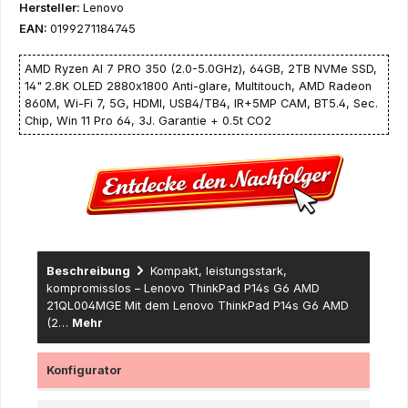
Hersteller:
Lenovo
EAN:
0199271184745
AMD Ryzen AI 7 PRO 350 (2.0-5.0GHz), 64GB, 2TB NVMe SSD,
14"
2.8K OLED 2880x1800 Anti-glare, Multitouch, AMD Radeon
860M, Wi-Fi 7, 5G, HDMI, USB4/TB4, IR+5MP CAM, BT5.4, Sec.
Chip, Win 11 Pro 64, 3J. Garantie + 0.5t CO2
Beschreibung
Kompakt, leistungsstark,
kompromisslos – Lenovo ThinkPad P14s G6 AMD
21QL004MGE Mit dem Lenovo ThinkPad P14s G6 AMD
(2…
Mehr
Konfigurator