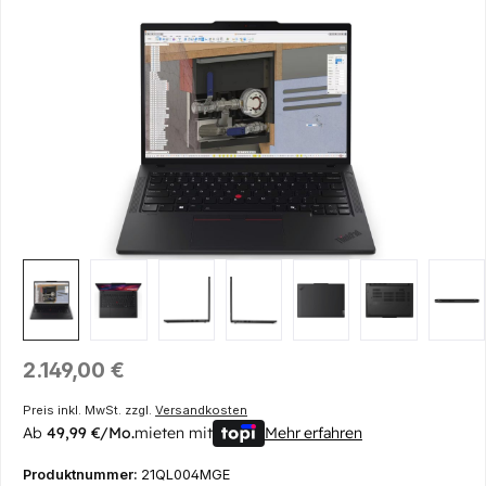
Bildergalerie überspringen
Regulärer Preis:
2.149,00 €
Preis inkl. MwSt. zzgl.
Versandkosten
Ab
49,99 €/Mo.
mieten mit
Mehr erfahren
Produktnummer:
21QL004MGE