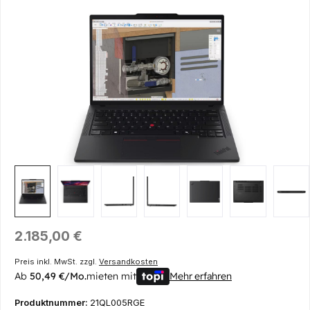
Bildergalerie überspringen
Regulärer Preis:
2.185,00 €
Preis inkl. MwSt. zzgl.
Versandkosten
Ab
50,49 €/Mo.
mieten mit
Mehr erfahren
Produktnummer:
21QL005RGE