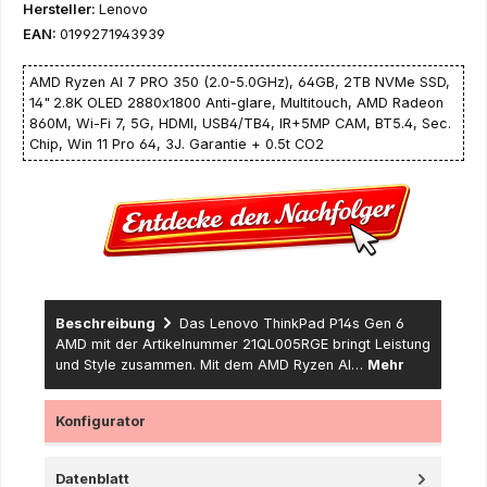
Hersteller:
Lenovo
EAN:
0199271943939
AMD Ryzen AI 7 PRO 350 (2.0-5.0GHz), 64GB, 2TB NVMe SSD,
14"
2.8K OLED 2880x1800 Anti-glare, Multitouch, AMD Radeon
860M, Wi-Fi 7, 5G, HDMI, USB4/TB4, IR+5MP CAM, BT5.4, Sec.
Chip, Win 11 Pro 64, 3J. Garantie + 0.5t CO2
Beschreibung
Das Lenovo ThinkPad P14s Gen 6
AMD mit der Artikelnummer 21QL005RGE bringt Leistung
und Style zusammen. Mit dem AMD Ryzen AI…
Mehr
Konfigurator
Datenblatt