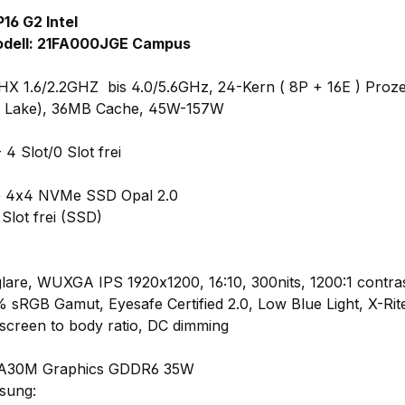
16 G2 Intel
odell: 21FA000JGE Campus
0HX 1.6/2.2GHZ bis 4.0/5.6GHz, 24-Kern ( 8P + 16E ) Proze
r Lake), 36MB Cache, 45W-157W
 Slot/0 Slot frei
e 4x4 NVMe SSD Opal 2.0
lot frei (SSD)
-glare, WUXGA IPS 1920x1200, 16:10, 300nits, 1200:1 contras
% sRGB Gamut, Eyesafe Certified 2.0, Low Blue Light, X-Rit
 screen to body ratio, DC dimming
o A30M Graphics GDDR6 35W
sung: