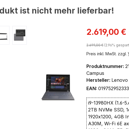
dukt ist nicht mehr lieferbar!
ingen
Verkaufspreis:
2.619,00 €
Regulärer Preis:
2.699,00 €
(2.96% gespart
Preis inkl. MwSt. zzgl.
Produktnummer:
2
Campus
Hersteller:
Lenovo
EAN:
01975295233
i9-13980HX (1.6-5
2TB NVMe SSD, 
1920x1200, 4GB In
A30M, Wi-Fi 6E a