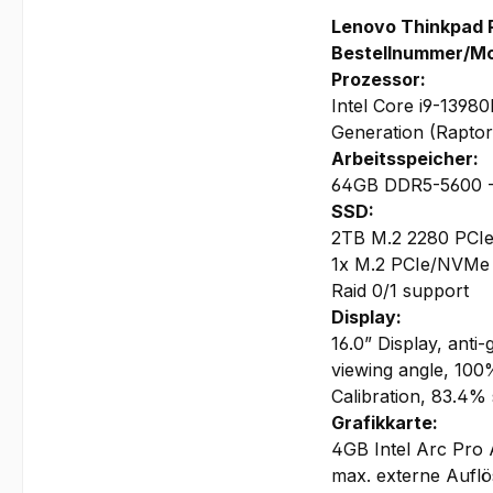
Lenovo Thinkpad P
Bestellnummer/M
Prozessor:
Intel Core i9-1398
Generation (Rapto
Arbeitsspeicher:
64GB DDR5-5600 - 4
SSD:
2TB M.2 2280 PCI
1x M.2 PCIe/NVMe S
Raid 0/1 support
Display:
16.0” Display, anti
viewing angle, 100
Calibration, 83.4%
Grafikkarte:
4GB Intel Arc Pr
max. externe Auflö