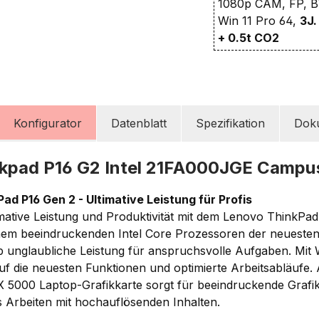
1080p CAM, FP, BT
Win 11 Pro 64,
3J.
+ 0.5t CO2
Konfigurator
Datenblatt
Spezifikation
Dok
kpad P16 G2 Intel 21FA000JGE Campu
d P16 Gen 2 - Ultimative Leistung für Profis
imative Leistung und Produktivität mit dem Lenovo ThinkPad
inem beeindruckenden Intel Core Prozessoren der neuesten
top unglaubliche Leistung für anspruchsvolle Aufgaben. Mit
uf die neuesten Funktionen und optimierte Arbeitsabläufe. 
 5000 Laptop-Grafikkarte sorgt für beeindruckende Grafik
es Arbeiten mit hochauflösenden Inhalten.