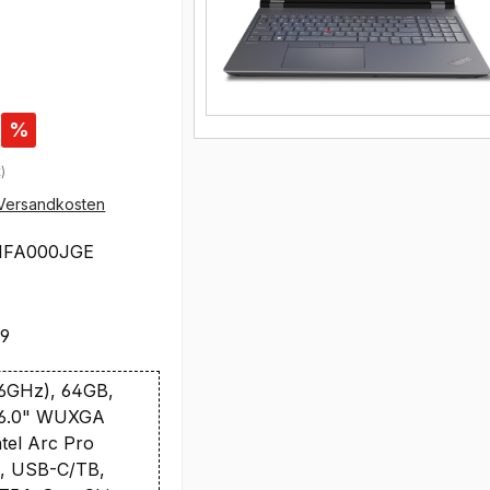
%
)
Versandkosten
1FA000JGE
39
.6GHz), 64GB,
16.0" WUXGA
tel Arc Pro
x, USB-C/TB,