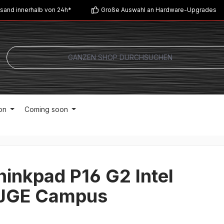
sand innerhalb von 24h*
Große Auswahl an Hardware-Upgrades
on
Coming soon
inkpad P16 G2 Intel
JGE Campus