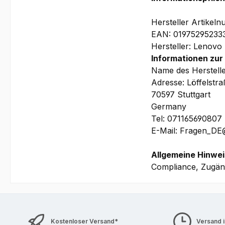
WorkStation vorha
Ihrem Lenovo Mob
Hersteller Artike
benötigen, um die 
EAN: 01975295233
Hersteller: Lenovo
Informationen zur
Name des Herstell
Adresse: Löffelstr
70597 Stuttgart
Germany
Tel: 071165690807
E-Mail: Fragen_D
Allgemeine Hinwei
Compliance, Zugäng
Kostenloser Versand*
Versand 