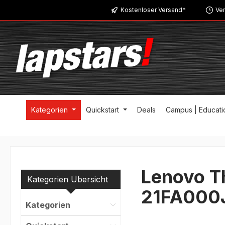
Kostenloser Versand*
Ver
m Hauptinhalt springen
Zur Suche springen
Zur Hauptnavigation springen
Kategorien
Quickstart
Deals
Campus | Educati
Lenovo Th
Kategorien Übersicht
21FA000
Kategorien