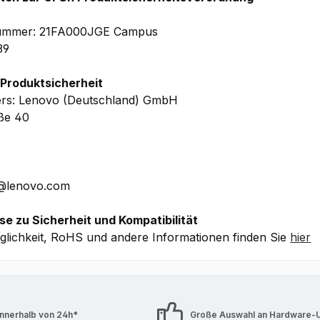
ndenen Grafikkarte abhängt. Prüfen Sie bitte
HIER
, welc
ile WorkStation-Modell für die von Ihnen geplante[n
lnummer: 21FA000JGE Campus
optimale und reibungslose Performance zu gewährleisten.
39
 Produktsicherheit
ers: Lenovo (Deutschland) GmbH
aße 40
E@lenovo.com
se zu Sicherheit und Kompatibilität
lichkeit, RoHS und andere Informationen finden Sie
hier
innerhalb von 24h*
Große Auswahl an Hardware-