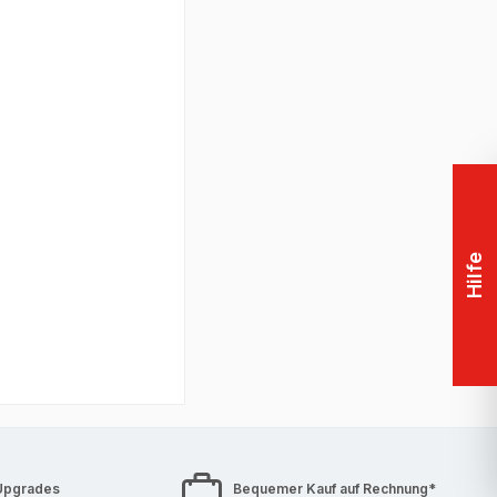
he Grafikkarte in
] Anwendung[en]
Hilfe
Upgrades
Bequemer Kauf auf Rechnung*