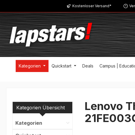
Kostenloser Versand*
Ver
m Hauptinhalt springen
Zur Suche springen
Zur Hauptnavigation springen
Kategorien
Quickstart
Deals
Campus | Educati
Lenovo T
Kategorien Übersicht
21FE003
Kategorien