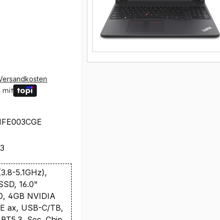
Versandkosten
 mit
1FE003CGE
23
3.8-5.1GHz),
SD, 16.0"
0, 4GB NVIDIA
6E ax, USB-C/TB,
T5.3, Sec. Chip,