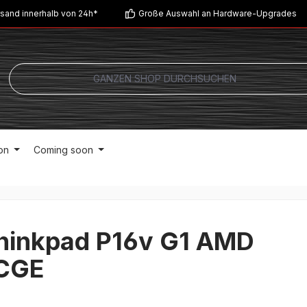
sand innerhalb von 24h*
Große Auswahl an Hardware-Upgrades
on
Coming soon
hinkpad P16v G1 AMD
CGE