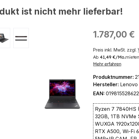
dukt ist nicht mehr lieferbar!
ingen
Regulärer Preis:
1.787,00 €
Preis inkl. MwSt. zzgl.
Ab
41,49 €/Mo.
mieten
Mehr erfahren
Produktnummer:
2
Hersteller:
Lenovo
EAN:
01981552862
Ryzen 7 7840HS (
32GB, 1TB NVMe S
WUXGA 1920x120
RTX A500, Wi-Fi 
5MP+IR CAM, FP, B