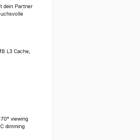
t dein Partner
ruchsvolle
MB L3 Cache,
170° viewing
DC dimming