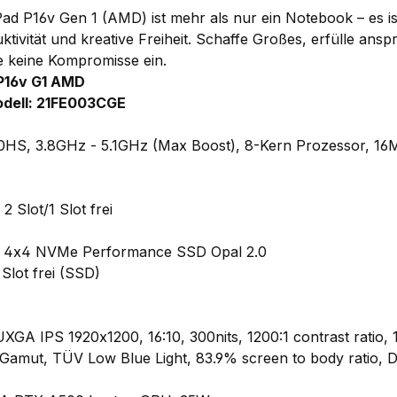
d P16v Gen 1 (AMD) ist mehr als nur ein Notebook – es is
tivität und kreative Freiheit. Schaffe Großes, erfülle ansp
 keine Kompromisse ein.
P16v G1 AMD
dell: 21FE003CGE
S, 3.8GHz - 5.1GHz (Max Boost), 8-Kern Prozessor, 16
 Slot/1 Slot frei
e 4x4 NVMe Performance SSD Opal 2.0
lot frei (SSD)
UXGA IPS 1920x1200, 16:10, 300nits, 1200:1 contrast ratio, 
Gamut, TÜV Low Blue Light, 83.9% screen to body ratio, 