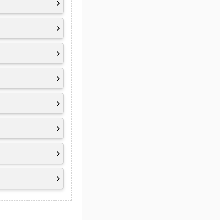
tur und der
Support
 Jahr
obile
Grafikkarte in
endung[en]