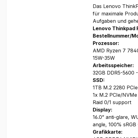
Das Lenovo ThinkPa
für maximale Produk
Aufgaben und gehe
Lenovo Thinkpad 
Bestellnummer/Mo
Prozessor:
AMD Ryzen 7 7840H
15W-35W
Arbeitsspeicher:
32GB DDR5-5600 - 2
SSD:
1TB M.2 2280 PCI
1x M.2 PCIe/NVMe S
Raid 0/1 support
Display:
16.0” anti-glare, W
angle, 100% sRGB 
Grafikkarte: