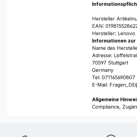
Informationspflic
Hersteller Artike
EAN: 01981552862
Hersteller: Lenovo
Informationen zur
Name des Herstell
Adresse: Löffelstr
70597 Stuttgart
Germany
Tel: 071165690807
E-Mail: Fragen_D
Allgemeine Hinwei
Compliance, Zugäng